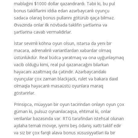
məbləğini $1000 dollar qazandırardı. Təbii ki, bu pul
bonus təkliflərini iddia edən azərbaycanlı oyunçu
sadəcə olaraq bonus pullarını götürüb qaça bilməz.
Əvəzində onlar ilk növbədə təklifin şərtlərinə və
şərtlərinə cavab verməlidirlər.
İstər sevimli köhnə oyun olsun, istərsə də yeni bir
macəra, adrenalinli variantlardan xəbərdar olmaq
üstünlükdür. Real büdcə yaratmaq və ona uyğunlaşmaq
vacib olduğu kimi, real pul qazanacağını bilərkən
həyəcanı azaltmaq da çətindir. Azərbaycandakı
oyunçular çox zaman blackjack, rulet və bakara daxil
olmaqla həyəcanlı masaüstü oyunlara maraq
göstərirlər.
Prinsipcə, müəyyən bir oyun tacirindən onlayn oyun çox
güman ki, pulsuz oynanılacaqsa, ehtimal ki, onlar
verilənlər bazasında var. RTG tərəfindən istehsal olunan
əjdaha temalı mövqe, iyirmi beş ödəniş xətti təklif edir
və siz bir çox fərqli əlavə bonus xüsusiyyətləri ilə bir