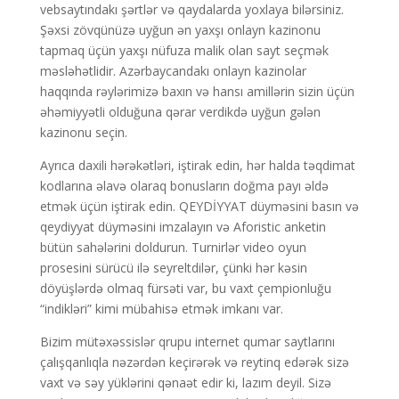
vebsaytındakı şərtlər və qaydalarda yoxlaya bilərsiniz.
Şəxsi zövqünüzə uyğun ən yaxşı onlayn kazinonu
tapmaq üçün yaxşı nüfuza malik olan sayt seçmək
məsləhətlidir. Azərbaycandakı onlayn kazinolar
haqqında rəylərimizə baxın və hansı amillərin sizin üçün
əhəmiyyətli olduğuna qərar verdikdə uyğun gələn
kazinonu seçin.
Ayrıca daxili hərəkətləri, iştirak edin, hər halda təqdimat
kodlarına əlavə olaraq bonusların doğma payı əldə
etmək üçün iştirak edin. QEYDİYYAT düyməsini basın və
qeydiyyat düyməsini imzalayın və Aforistic anketin
bütün sahələrini doldurun. Turnirlər video oyun
prosesini sürücü ilə seyreltdilər, çünki hər kəsin
döyüşlərdə olmaq fürsəti var, bu vaxt çempionluğu
“indikləri” kimi mübahisə etmək imkanı var.
Bizim mütəxəssislər qrupu internet qumar saytlarını
çalışqanlıqla nəzərdən keçirərək və reytinq edərək sizə
vaxt və səy yüklərini qənaət edir ki, lazım deyil. Sizə