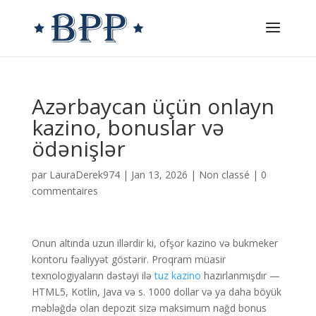
Azərbaycan üçün onlayn
kazino, bonuslar və
ödənişlər
par
LauraDerek974
|
Jan 13, 2026
|
Non classé
|
0
commentaires
Onun altında uzun illərdir ki, ofşor kazino və bukmeker
kontoru fəaliyyət göstərir. Proqram müasir
texnologiyaların dəstəyi ilə
tuz kazino
hazırlanmışdır —
HTML5, Kotlin, Java və s. 1000 dollar və ya daha böyük
məbləğdə olan depozit sizə maksimum nağd bonus