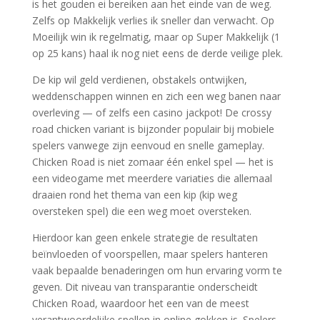
is het gouden ei bereiken aan het einde van de weg.
Zelfs op Makkelijk verlies ik sneller dan verwacht. Op
Moeilijk win ik regelmatig, maar op Super Makkelijk (1
op 25 kans) haal ik nog niet eens de derde veilige plek.
De kip wil geld verdienen, obstakels ontwijken,
weddenschappen winnen en zich een weg banen naar
overleving — of zelfs een casino jackpot! De crossy
road chicken variant is bijzonder populair bij mobiele
spelers vanwege zijn eenvoud en snelle gameplay.
Chicken Road is niet zomaar één enkel spel — het is
een videogame met meerdere variaties die allemaal
draaien rond het thema van een kip (kip weg
oversteken spel) die een weg moet oversteken.
Hierdoor kan geen enkele strategie de resultaten
beïnvloeden of voorspellen, maar spelers hanteren
vaak bepaalde benaderingen om hun ervaring vorm te
geven. Dit niveau van transparantie onderscheidt
Chicken Road, waardoor het een van de meest
verantwoordelijke spellen in online gokken is. Spelers