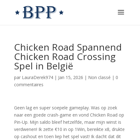
Chicken Road️ Spannend
Chicken Road Crossing
Spel in België
par
LauraDerek974
|
Jan 15, 2026
|
Non classé
|
0
commentaires
Geen lag en super soepele gameplay. Was op zoek
naar een goede crash-game en vond Chicken Road op
Pin-Up. Mijn saldo bleef hetzelfde, maar mijn winst is
verdwenen! Ik zette €10 in op 1Win, bereikte x8, drukte
op cashout en toen liep het spel vast! Ik dacht dat dit