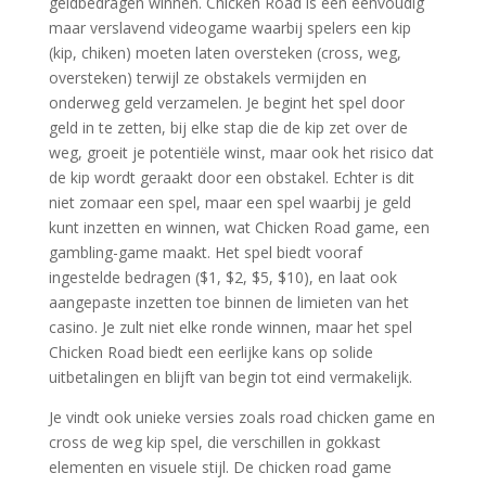
geldbedragen winnen. Chicken Road is een eenvoudig
maar verslavend videogame waarbij spelers een kip
(kip, chiken) moeten laten oversteken (cross, weg,
oversteken) terwijl ze obstakels vermijden en
onderweg geld verzamelen. Je begint het spel door
geld in te zetten, bij elke stap die de kip zet over de
weg, groeit je potentiële winst, maar ook het risico dat
de kip wordt geraakt door een obstakel. Echter is dit
niet zomaar een spel, maar een spel waarbij je geld
kunt inzetten en winnen, wat Chicken Road game, een
gambling-game maakt. Het spel biedt vooraf
ingestelde bedragen ($1, $2, $5, $10), en laat ook
aangepaste inzetten toe binnen de limieten van het
casino. Je zult niet elke ronde winnen, maar het spel
Chicken Road biedt een eerlijke kans op solide
uitbetalingen en blijft van begin tot eind vermakelijk.
Je vindt ook unieke versies zoals road chicken game en
cross de weg kip spel, die verschillen in gokkast
elementen en visuele stijl. De chicken road game