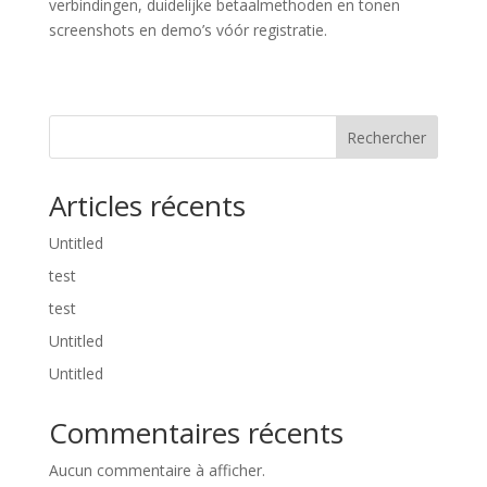
verbindingen, duidelijke betaalmethoden en tonen
screenshots en demo’s vóór registratie.
Rechercher
Articles récents
Untitled
test
test
Untitled
Untitled
Commentaires récents
Aucun commentaire à afficher.