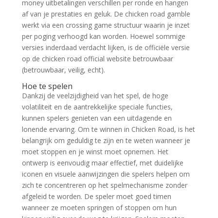
money uitbetalingen verschillen per ronde en hangen
af van je prestaties en geluk. De chicken road gamble
werkt via een crossing game structuur waarin je inzet
per poging verhoogd kan worden. Hoewel sommige
versies inderdaad verdacht lijken, is de officiële versie
op de chicken road official website betrouwbaar
(betrouwbaar, veilig, echt).
Hoe te spelen
Dankzij de veelzijdigheid van het spel, de hoge
volatiliteit en de aantrekkelijke speciale functies,
kunnen spelers genieten van een uitdagende en
lonende ervaring. Om te winnen in Chicken Road, is het
belangrijk om geduldig te zijn en te weten wanneer je
moet stoppen en je winst moet opnemen. Het
ontwerp is eenvoudig maar effectief, met duidelijke
iconen en visuele aanwijzingen die spelers helpen om
zich te concentreren op het spelmechanisme zonder
afgeleid te worden. De speler moet goed timen
wanneer ze moeten springen of stoppen om hun