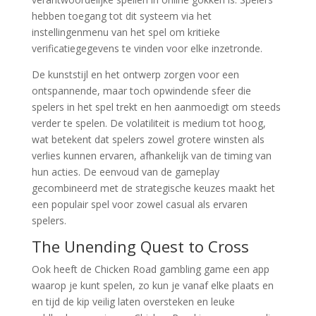
hebben toegang tot dit systeem via het
instellingenmenu van het spel om kritieke
verificatiegegevens te vinden voor elke inzetronde.
De kunststijl en het ontwerp zorgen voor een
ontspannende, maar toch opwindende sfeer die
spelers in het spel trekt en hen aanmoedigt om steeds
verder te spelen. De volatiliteit is medium tot hoog,
wat betekent dat spelers zowel grotere winsten als
verlies kunnen ervaren, afhankelijk van de timing van
hun acties. De eenvoud van de gameplay
gecombineerd met de strategische keuzes maakt het
een populair spel voor zowel casual als ervaren
spelers.
The Unending Quest to Cross
Ook heeft de Chicken Road gambling game een app
waarop je kunt spelen, zo kun je vanaf elke plaats en
en tijd de kip veilig laten oversteken en leuke