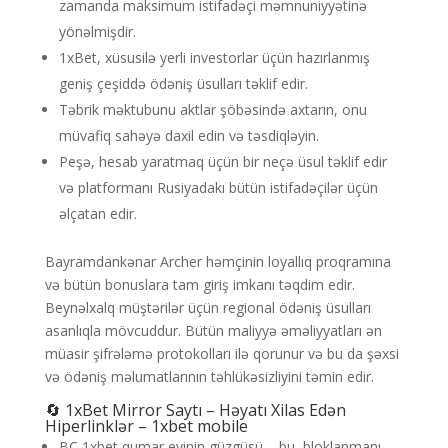
zamanda maksimum istifadəçi məmnuniyyətinə
yönəlmişdir.
1xBet, xüsusilə yerli investorlar üçün hazırlanmış
geniş çeşiddə ödəniş üsulları təklif edir.
Təbrik məktubunu aktlar şöbəsində axtarın, onu
müvafiq sahəyə daxil edin və təsdiqləyin.
Peşə, hesab yaratmaq üçün bir neçə üsul təklif edir
və platformanı Rusiyadakı bütün istifadəçilər üçün
əlçatan edir.
Bayramdankənar Archer həmçinin loyallıq proqramına
və bütün bonuslara tam giriş imkanı təqdim edir.
Beynəlxalq müştərilər üçün regional ödəniş üsulları
asanlıqla mövcuddur. Bütün maliyyə əməliyyatları ən
müasir şifrələmə protokolları ilə qorunur və bu da şəxsi
və ödəniş məlumatlarının təhlükəsizliyini təmin edir.
🔄 1xBet Mirror Saytı – Həyatı Xilas Edən
Hiperlinklər – 1xbet mobile
BC 1xbet qumar evinin güzgüsü – bu, bloklanmanı