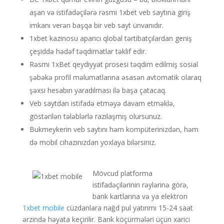
aşan və istifadəçilərə rəsmi 1xbet veb saytına giriş
imkanı verən başqa bir veb sayt ünvanıdır.
1xbet kazinosu aparıcı qlobal tərtibatçılardan geniş
çeşiddə hədəf təqdimatlar təklif edir.
Rəsmi 1xBet qeydiyyat prosesi təqdim edilmiş sosial
şəbəkə profil məlumatlarına əsasən avtomatik olaraq
şəxsi hesabın yaradılması ilə başa çatacaq.
Veb saytdan istifadə etməyə davam etməklə,
göstərilən tələblərlə razılaşmış olursunuz.
Bukmeykerin veb saytını həm kompüterinizdən, həm
də mobil cihazınızdan yoxlaya bilərsiniz.
Mövcud platforma
istifadəçilərinin rəylərinə görə,
bank kartlarına və ya elektron
1xbet mobile
cüzdanlara nağd pul yatırımı 15-24 saat
ərzində həyata keçirilir. Bank köçürmələri üçün xarici