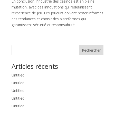
En conclusion, l’industrie des casinos est en pleine
mutation, avec des innovations qui redéfinissent
l’expérience de jeu. Les joueurs doivent rester informés
des tendances et choisir des plateformes qui
garantissent sécurité et responsabilité.
Rechercher
Articles récents
Untitled
Untitled
Untitled
Untitled
Untitled