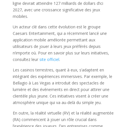
ligne devrait atteindre 127 milliards de dollars d’ici
2027, avec une croissance significative des jeux
mobiles.
Un acteur clé dans cette évolution est le groupe
Caesars Entertainment, qui a récemment lancé une
application mobile améliorée permettant aux
utilisateurs de jouer à leurs jeux préférés depuis
n’importe où. Pour en savoir plus sur leurs initiatives,
consultez leur
site officiel
.
Les casinos terrestres, quant à eux, s’adaptent en
intégrant des expériences immersives. Par exemple, le
Bellagio à Las Vegas a introduit des spectacles de
lumière et des événements en direct pour attirer une
clientèle plus jeune. Ces initiatives visent à créer une
atmosphère unique qui va au-delà du simple jeu.
En outre, la réalité virtuelle (RV) et la réalité augmentée
(RA) commencent à jouer un rôle crucial dans
l’expérience des joueurs. Des entreprises comme