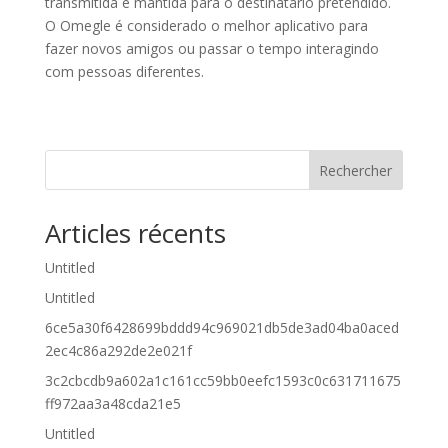
transmitida e mantida para o destinatário pretendido.
O Omegle é considerado o melhor aplicativo para
fazer novos amigos ou passar o tempo interagindo
com pessoas diferentes.
Rechercher
Articles récents
Untitled
Untitled
6ce5a30f6428699bddd94c969021db5de3ad04ba0aced
2ec4c86a292de2e021f
3c2cbcdb9a602a1c161cc59bb0eefc1593c0c631711675
ff972aa3a48cda21e5
Untitled