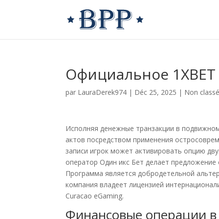
Официальное 1XBET 
par
LauraDerek974
|
Déc 25, 2025
|
Non class
Исполняя денежные транзакции в подвижном
актов посредством применения остросоврем
записи игрок может активировать опцию дв
оператор Один икс Бет делает предложение
Программа является добродетельной альтер
компания владеет лицензией интернационали
Curacao eGaming.
Финансовые операции в 