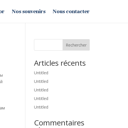
or
Nos souvenirs
Nous contacter
я
Rechercher
Articles récents
Untitled
ты
Untitled
ой
Untitled
Untitled
Untitled
вам
Commentaires