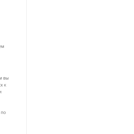
ь
ем
и вы
к к
и
 по