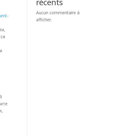
récents
Aucun commentaire à
ent-
afficher.
ти,
тся
ти
а
ь
й
чите
и,