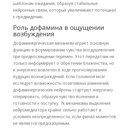
шаблонам ожидания, образуя стабильные
нейронные связи, которые увеличивают потенциал
к предвидению.
Роль дофамина в ощущении
возбуждения
Дофаминергическая механизм играет основную
функцию в формировании чувства воодушевления
при предвосхищении перемен. Этот передатчик не
только информирует о обретении блаженства, но
и энергично вовлечен в ходе прогнозирования
будущих вознаграждений. Если головной мозг
исследует возможность позитивных изменений,
дофаминергические нейроны стартуют энергично
оперировать, образуя чувство волнения и
готовности к поступку. 7k механизмы выделения
нейромедиатора крайне сильно работают в
условиях неопределенности, если финал моментов
не является предсказуемым.