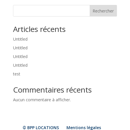
Rechercher
Articles récents
Untitled
Untitled
Untitled
Untitled
test
Commentaires récents
Aucun commentaire à afficher.
© BPP LOCATIONS
Mentions légales