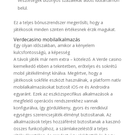
veszteségek bizonyos százalékát adott időtartamon
belül.
Ez a teljes bónuszrendszer megerősíti, hogy a
játékosok minden szinten értékesnek érzik magukat.
Verdecasino mobilalkalmazás
Egy olyan időszakban, amikor a kényelem
kulcsfontosságú, a képesség
A távoli játék már nem extra – kötelező. A Verde casino
kiemelkedő ebben a tekintetben, erőteljes és sokrétű
mobil játékélményt kínálva. Megértve, hogy a
játékosok sokféle eszközt használnak, a platform natív
mobilalkalmazásokat biztosít iOS-re és Androidra
egyaránt. Ezek az eszközspecifikus alkalmazások a
megfelelő operációs rendszerekhez vannak
konfigurálva, így gördülékeny, gyors és rendkívül
egységes szerencsejáték-élményt biztosítanak. Az
alkalmazások teljes hozzáférést biztosítanak a kaszinó
összes funkciójához, a számlakezeléstől a teljes