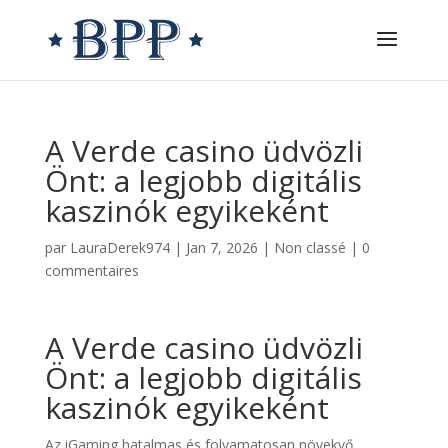
A Verde casino üdvözli
Önt: a legjobb digitális
kaszinók egyikeként
par
LauraDerek974
|
Jan 7, 2026
|
Non classé
|
0
commentaires
A Verde casino üdvözli
Önt: a legjobb digitális
kaszinók egyikeként
Az iGaming hatalmas és folyamatosan növekvő