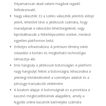
folyamatosan akad valami magával ragadó
felfedeznivaló.
Nagy választék: Ez a széles választék jelentős előnyt
jelent, lehetővé téve a játékosok számára, hogy
maradjanak a választási lehetőségeiknél, vagy
kipróbálhassák a feltérképezetlen vizeket, mindezt
egyetlen platformon belül.
Erőteljes infrastruktúra: A prémium élmény iránti
odaadást a kortárs és megbízható technológia
támasztja alá.
Erős hangsúly a játékosok biztonságán: A platform
nagy hangsúlyt fektet a biztonságra, kihasználva a
jelenlegi intézkedéseket a személyes adatok és a
pénzügyi tranzakciók védelmére.
A bizalom alapja: A biztonságnak ez a prioritása a
kaszinó megközelítésének alappillére, amely a
legjobb online kaszinók bármelyike számára