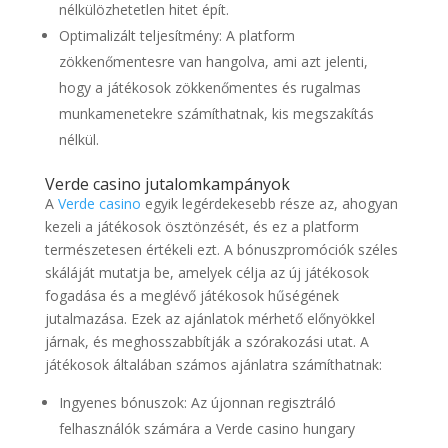
nélkülözhetetlen hitet épít.
Optimalizált teljesítmény: A platform
zökkenőmentesre van hangolva, ami azt jelenti,
hogy a játékosok zökkenőmentes és rugalmas
munkamenetekre számíthatnak, kis megszakítás
nélkül.
Verde casino jutalomkampányok
A
Verde casino
egyik legérdekesebb része az, ahogyan
kezeli a játékosok ösztönzését, és ez a platform
természetesen értékeli ezt. A bónuszpromóciók széles
skáláját mutatja be, amelyek célja az új játékosok
fogadása és a meglévő játékosok hűségének
jutalmazása. Ezek az ajánlatok mérhető előnyökkel
járnak, és meghosszabbítják a szórakozási utat. A
játékosok általában számos ajánlatra számíthatnak:
Ingyenes bónuszok: Az újonnan regisztráló
felhasználók számára a Verde casino hungary