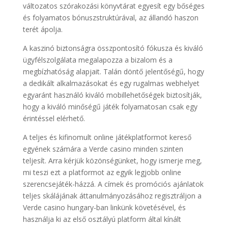
változatos szórakozási könyvtárat egyesít egy bőséges
és folyamatos bónuszstruktúrával, az állandó haszon
terét ápolja.
A kaszinó biztonságra összpontosító fókusza és kiváló
ügyfélszolgálata megalapozza a bizalom és a
megbízhatóság alapjait. Talán döntő jelentőségű, hogy
a dedikált alkalmazásokat és egy rugalmas webhelyet
egyaránt használó kiváló mobillehetőségek biztosítják,
hogy a kiváló minőségű játék folyamatosan csak egy
érintéssel elérhető.
A teljes és kifinomult online játékplatformot kereső
egyének számára a Verde casino minden szinten
teljesít. Arra kérjük közönségünket, hogy ismerje meg,
mi teszi ezt a platformot az egyik legjobb online
szerencsejáték-házzá. A címek és promóciós ajánlatok
teljes skálájának áttanulmányozásához regisztráljon a
Verde casino hungary-ban linkünk követésével, és
használja ki az első osztályú platform által kínált