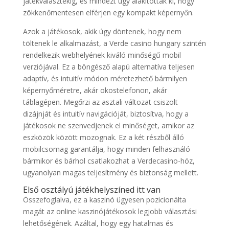
játékválasztékig, és mindezt úgy alakították ki, hogy
zökkenőmentesen elférjen egy kompakt képernyőn.
Azok a játékosok, akik úgy döntenek, hogy nem
töltenek le alkalmazást, a Verde casino hungary szintén
rendelkezik webhelyének kiváló minőségű mobil
verziójával. Ez a böngésző alapú alternatíva teljesen
adaptív, és intuitív módon méretezhető bármilyen
képernyőméretre, akár okostelefonon, akár
táblagépen. Megőrzi az asztali változat csiszolt
dizájnját és intuitív navigációját, biztosítva, hogy a
játékosok ne szenvedjenek el minőséget, amikor az
eszközök között mozognak. Ez a két részből álló
mobilcsomag garantálja, hogy minden felhasználó
bármikor és bárhol csatlakozhat a Verdecasino-höz,
ugyanolyan magas teljesítmény és biztonság mellett.
Első osztályú játékhelyszíned itt van
Összefoglalva, ez a kaszinó ügyesen pozicionálta
magát az online kaszinójátékosok legjobb választási
lehetőségének. Azáltal, hogy egy hatalmas és