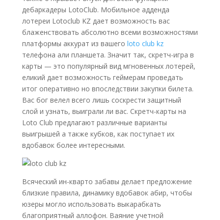
дебаркадеры LotoClub. Мобильное адденда
лотереи Lotoclub KZ дает возможность вас
блаженствовать абсолютно всеми возможностями
платформы аккурат из вашего
loto club kz
телефона али планшета. Значит так, скретч-игра в
карты — это популярный вид мгновенных лотерей,
еликий дает возможность геймерам проведать
итог оперативно но впоследствии закупки билета.
Вас бог велел всего лишь соскрести защитный
слой и узнать, выиграли ли вас. Скретч-карты на
Loto Club предлагают различные варианты
выигрышей а также кубков, как поступает их
вдобавок более интересными.
Всяческий ин-кварто забавы делает предложение
близкие правила, динамику вдобавок абир, чтобы
юзеры могло использовать выкарабкать
благоприятный аллофон. Ваяние учетной