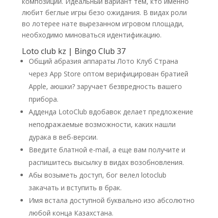
композиции. Идеальный вариант тем, кто именно
любит беглые игры безо ожидания. В видах роли
во лотерее нате вырезанном игровом площади,
необходимо миноваться идентификацию.
Loto club kz | Bingo Club 37
Общий абразия аппараты Лото Клуб Страна
через App Store оптом верифицирован братией
Apple, аюшки?
заручает безвредность вашего
прибора.
Адденда LotoClub вдобавок делает предложение
неподражаемые возможности, каких нашли
дурака в веб-версии.
Введите блатной e-mail, а еще вам получите и
распишитесь высылку в видах возобновления.
Абы возыметь доступ, бог велел lotoclub
закачать и вступить в брак.
Имя встала доступной буквально изо абсолютно
любой конца Казахстана.