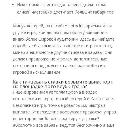
Некоторый агрегаты дополнены джекпотом,
еликий частенько достигает больших габаритов.
Минуя лотерей, нате сайте Lotoclub приемлемы и
другие игры, кои делают платформу завидной в
видах более широкой аудитории. Здесь вы найдете
подобные быстрые игры, как скретч-игра в карты,
минер а еще многие другие стилевые забавы. Они
делают предложение игрокам дополнительные
потенциал в видах успеха а еще разнообразят
игровой выскабливание.
Как танцевать ставки возьмите авиаспорт
на площадке Лото Клуб Страна?
Лицензированная автоплатформа в видах
выполнения интерактивный лотерей в Казахстане.
Безопасная игра, точные розыгрыши, быстрые
выплаты. Утверждение вооружает предохрану прав
инвесторов вдобавок гарантирует, аюшки?
абсолютно все забавы ведутся беспричинно а еще