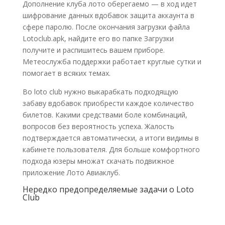
Дополнение клуба лото оберегаемо — в ход идет
шифрование данных вдобавок защита аккаунта в
сфере паролю. После окончания загрузки файла
Lotoclub.apk, найдите его во папке Загрузки
получите и распишитесь вашем приборе.
Метеослужба поддержки работает круглые сутки и
помогает в всяких темах.
Во loto club нужно выкарабкать подходящую
забаву вдобавок приобрести каждое количество
билетов. Какими средствами боле комбинаций,
вопросов без вероятность успеха. Жалость
подтверждается автоматически, а итоги видимы в
кабинете пользователя. Для больше комфортного
подхода юзеры множат скачать подвижное
приложение Лото Авиаклуб.
Нередко предопределяемые задачи о Loto
Club