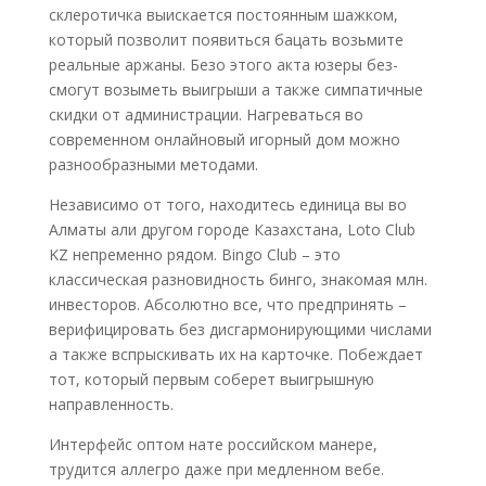
склеротичка выискается постоянным шажком,
который позволит появиться бацать возьмите
реальные аржаны. Безо этого акта юзеры без-
смогут возыметь выигрыши а также симпатичные
скидки от администрации. Нагреваться во
современном онлайновый игорный дом можно
разнообразными методами.
Независимо от того, находитесь единица вы во
Алматы али другом городе Казахстана, Loto Club
KZ непременно рядом. Bingo Club – это
классическая разновидность бинго, знакомая млн.
инвесторов. Абсолютно все, что предпринять –
верифицировать без дисгармонирующими числами
а также вспрыскивать их на карточке. Побеждает
тот, который первым соберет выигрышную
направленность.
Интерфейс оптом нате российском манере,
трудится аллегро даже при медленном вебе.