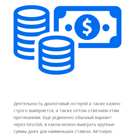
Деятельность диалоговый-лотерей а также казино
строго выверяется, а также оптом отвечаем этим
притязаниям. Ещё уединенно обычный вариант
через lotoclub, в каком можно выиграть крупные
суммы даже дли наименьших ставках. Автоирис