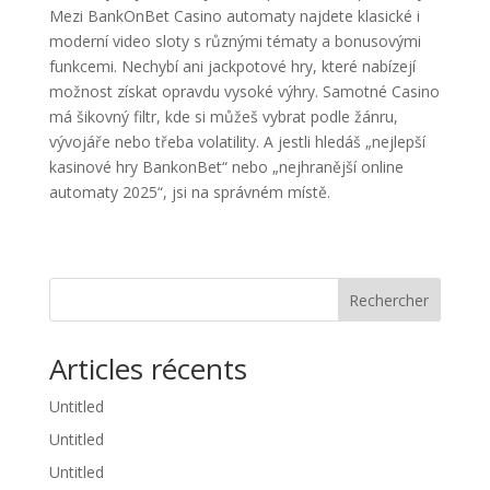
Mezi BankOnBet Casino automaty najdete klasické i
moderní video sloty s různými tématy a bonusovými
funkcemi. Nechybí ani jackpotové hry, které nabízejí
možnost získat opravdu vysoké výhry. Samotné Casino
má šikovný filtr, kde si můžeš vybrat podle žánru,
vývojáře nebo třeba volatility. A jestli hledáš „nejlepší
kasinové hry BankonBet“ nebo „nejhranější online
automaty 2025“, jsi na správném místě.
Rechercher
Articles récents
Untitled
Untitled
Untitled