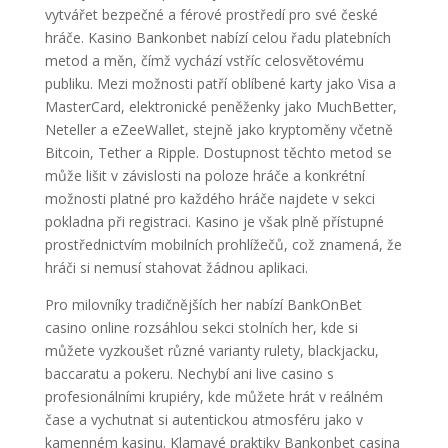
vytvářet bezpečné a férové prostředí pro své české
hráče. Kasino Bankonbet nabízí celou řadu platebních
metod a měn, čímž vychází vstříc celosvětovému
publiku. Mezi možnosti patří oblíbené karty jako Visa a
MasterCard, elektronické peněženky jako MuchBetter,
Neteller a eZeeWallet, stejně jako kryptoměny včetně
Bitcoin, Tether a Ripple. Dostupnost těchto metod se
může lišit v závislosti na poloze hráče a konkrétní
možnosti platné pro každého hráče najdete v sekci
pokladna při registraci. Kasino je však plně přístupné
prostřednictvím mobilních prohlížečů, což znamená, že
hráči si nemusí stahovat žádnou aplikaci.
Pro milovníky tradičnějších her nabízí BankOnBet
casino online rozsáhlou sekci stolních her, kde si
můžete vyzkoušet různé varianty rulety, blackjacku,
baccaratu a pokeru. Nechybí ani live casino s
profesionálními krupiéry, kde můžete hrát v reálném
čase a vychutnat si autentickou atmosféru jako v
kamenném kasinu. Klamavé praktiky Bankonbet casina