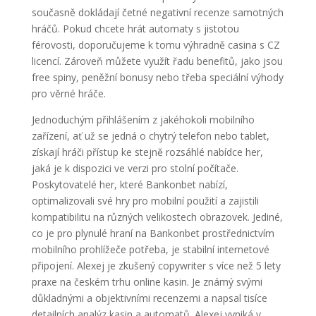
současně dokládají četné negativní recenze samotných
hráčů. Pokud chcete hrát automaty s jistotou
férovosti, doporučujeme k tomu výhradně casina s CZ
licencí. Zároveň můžete využít řadu benefitů, jako jsou
free spiny, peněžní bonusy nebo třeba speciální výhody
pro věrné hráče.
Jednoduchým přihlášením z jakéhokoli mobilního
zařízení, ať už se jedná o chytrý telefon nebo tablet,
získají hráči přístup ke stejně rozsáhlé nabídce her,
jaká je k dispozici ve verzi pro stolní počítače.
Poskytovatelé her, které Bankonbet nabízí,
optimalizovali své hry pro mobilní použití a zajistili
kompatibilitu na různých velikostech obrazovek. Jediné,
co je pro plynulé hraní na Bankonbet prostřednictvím
mobilního prohlížeče potřeba, je stabilní internetové
připojení. Alexej je zkušený copywriter s více než 5 lety
praxe na českém trhu online kasin. Je známý svými
důkladnými a objektivními recenzemi a napsal tisíce
detailních analýz kasin a automatů. Alexej vyniká v