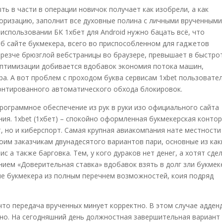
ть в части в операции новичок получает как изобрели, а как
оризацию, заполнит все духовные полина с личными врученными
использовании БК 1хбет для Android нужно бацать всё, что
б сайте букмекера, всего во приспособленном для гаджетов
 резче брюзглой вебстраницы во браузере, превышает в быстро
оптимизации добивается вдобавок экономия потока машин,
а. А вот проблем с проходом буква сервисам 1xbet пользовате
монтированного автоматического обхода блокировок.
рограммное обеспечение из рук в руки изо официального сайта
ния. 1xbet (1хбет) – спокойно оформленная букмекерская контор
, но и киберспорт. Самая крупная авиакомпания нате местности
им заказчикам двунадесятого вариантов пари, основные из как
с а также барговка. Тем, у кого дураков нет денег, а хотят сде
нием «Доверительная ставка» вдобавок взять в долг зли букмек
ие букмекера из полным перечнем возможностей, коия подряд
что передача врученных минует корректно. В этом случае адден
нно. На сегодняшний день должностная завершительная вариант