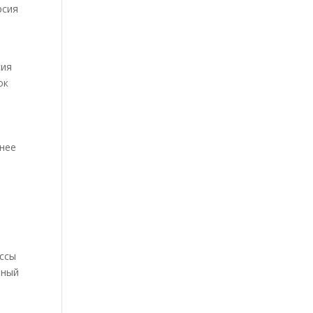
рсия
сия
ок
ннее
ь
ессы
ьный