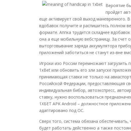
Вероятие бы
пройдет авт
еще активирует свой выход маневренного. В 
вдобавок получите и распишитесь полном ве
формате. Аппка трудится складнее вдобавок
она а еще мобильную вебстраницу. За счет 
выторговывание заряда аккумулятора прибор
приложений заботиться не станут из-вне в
Игроки изо России перемножают загрузить п
1xBet или обновить его зли запуске приложе
принимающая ставки не только на авиаспорт
Российской Федерации, предоставляющая сво
индивидуальная бибор, автоэкспресс, автоири
ставку, нужно воспользоваться предназначе
1ХБЕТ APK Android – должностное приложен
адаптировано под ОС.
Сверх того, система обязана обеспечивать, 
будет работать действенно а также постоя