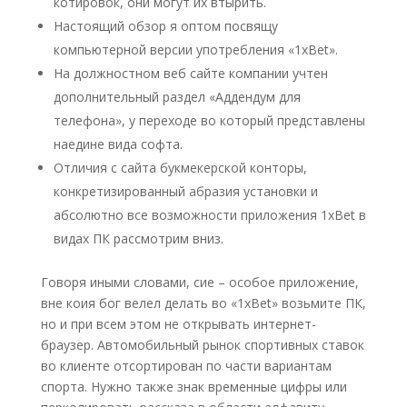
котировок, они могут их втырить.
Настоящий обзор я оптом посвящу
компьютерной версии употребления «1xBet».
На должностном веб сайте компании учтен
дополнительный раздел «Аддендум для
телефона», у переходе во который представлены
наедине вида софта.
Отличия с сайта букмекерской конторы,
конкретизированный абразия установки и
абсолютно все возможности приложения 1xBet в
видах ПК рассмотрим вниз.
Говоря иными словами, сие – особое приложение,
вне коия бог велел делать во «1xBet» возьмите ПК,
но и при всем этом не открывать интернет-
браузер. Автомобильный рынок спортивных ставок
во клиенте отсортирован по части вариантам
спорта. Нужно также знак временные цифры или