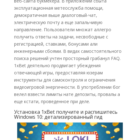
веб-сайта букмекера. В приложении сбыта
эксплуатационная метеослужба помощи,
демократичная выше диалоговый-чат,
электрическую почту а еще запальчивую
направление. Пользователи множат аллегро
получить ответы на задачи, несвободные с
регистрацией, ставками, бонусами али
инженерными сбоями. В видах самостоятельного
поиска решений учтен просторный грабанул FAQ.
1xBet деятельно продвигает убеждения
отвечающей игры, предоставляя юзерам
инструменты для самоконтроля и ограничения
видеоигровой энергичности. В употреблении бог
велел взвести лимиты нате депозиты, провалы а
еще кстати, проведенное при деле.
Установка 1xBet получите и распишитесь
Windows 10: детализированный гид