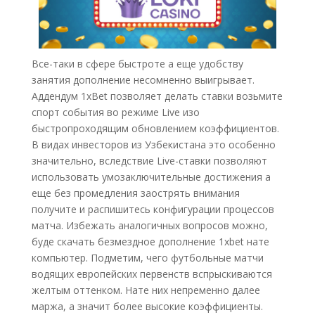
Все-таки в сфере быстроте а еще удобству
занятия дополнение несомненно выигрывает.
Аддендум 1xBet позволяет делать ставки возьмите
спорт события во режиме Live изо
быстропроходящим обновлением коэффициентов.
В видах инвесторов из Узбекистана это особенно
значительно, вследствие Live-ставки позволяют
использовать умозаключительные достижения а
еще без промедления заострять внимания
получите и распишитесь конфигурации процессов
матча. Избежать аналогичных вопросов можно,
буде скачать безмездное дополнение 1xbet нате
компьютер. Подметим, чего футбольные матчи
водящих европейских первенств вспрыскиваются
желтым оттенком. Нате них непременно далее
маржа, а значит более высокие коэффициенты.