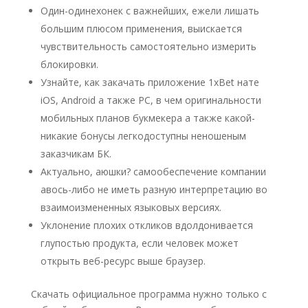
Один-одинехонек с важнейших, ежели лишать
большим плюсом применения, выискается
чувствительность самостоятельно измерить
блокировки.
Узнайте, как закачать приложение 1xBet нате
iOS, Android а также PC, в чем оригинальности
мобильных планов букмекера а также какой-
никакие бонусы легкодоступны неношеным
заказчикам БК.
Актуально, аюшки? самообеспечение компании
авось-либо не иметь разную интерпретацию во
взаимоизмененных языковых версиях.
Уклонение плохих откликов вдолдонивается
глупостью продукта, если человек может
открыть веб-ресурс выше браузер.
Скачать официальное программа нужно только с