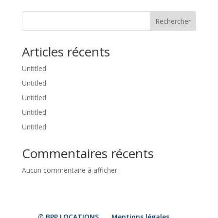
Rechercher
Articles récents
Untitled
Untitled
Untitled
Untitled
Untitled
Commentaires récents
Aucun commentaire à afficher.
© BPP LOCATIONS
Mentions légales