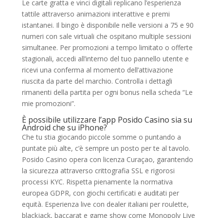
Le carte gratta e vinci digitali replicano l’esperienza
tattile attraverso animazioni interattive e premi
istantanei. Il bingo è disponibile nelle versioni a 75 e 90
numeri con sale virtuali che ospitano multiple sessioni
simultanee. Per promozioni a tempo limitato o offerte
stagionali, accedi all’interno del tuo pannello utente e
ricevi una conferma al momento dell’attivazione
riuscita da parte del marchio. Controlla i dettagli
rimanenti della partita per ogni bonus nella scheda “Le
mie promozioni”.
È possibile utilizzare l’app Posido Casino sia su
Android che su iPhone?
Che tu stia giocando piccole somme o puntando a
puntate più alte, c’è sempre un posto per te al tavolo.
Posido Casino opera con licenza Curaçao, garantendo
la sicurezza attraverso crittografia SSL e rigorosi
processi KYC. Rispetta pienamente la normativa
europea GDPR, con giochi certificati e auditati per
equità. Esperienza live con dealer italiani per roulette,
blackjack, baccarat e game show come Monopoly Live