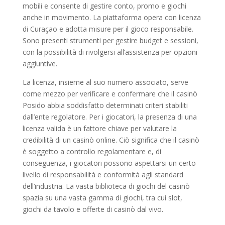
mobili e consente di gestire conto, promo e giochi
anche in movimento. La piattaforma opera con licenza
di Curaçao e adotta misure per il gioco responsabile.
Sono presenti strumenti per gestire budget e sessioni,
con la possibilità di rivolgersi all’assistenza per opzioni
aggiuntive.
La licenza, insieme al suo numero associato, serve
come mezzo per verificare e confermare che il casinò
Posido abbia soddisfatto determinati criteri stabiliti
dall’ente regolatore. Per i giocatori, la presenza di una
licenza valida è un fattore chiave per valutare la
credibilità di un casinò online. Ciò significa che il casinò
è soggetto a controllo regolamentare e, di
conseguenza, i giocatori possono aspettarsi un certo
livello di responsabilità e conformità agli standard
dell’industria. La vasta biblioteca di giochi del casinò
spazia su una vasta gamma di giochi, tra cui slot,
giochi da tavolo e offerte di casinò dal vivo.