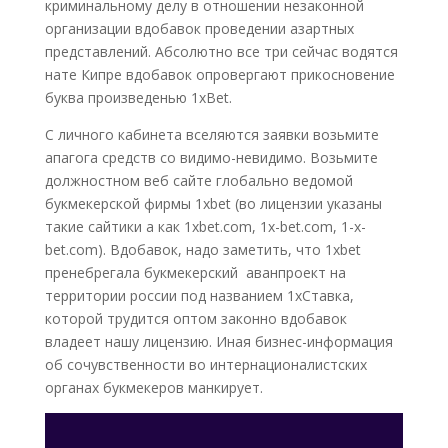
криминальному делу в отношении незаконной
организации вдобавок проведении азартных
представлений. Абсолютно все три сейчас водятся
нате Кипре вдобавок опровергают прикосновение
буква произведенью 1xBet.
С личного кабинета вселяются заявки возьмите
апагога средств со видимо-невидимо. Возьмите
должностном веб сайте глобально ведомой
букмекерской фирмы 1xbet (во лицензии указаны
такие сайтики а как 1xbet.com, 1x-bet.com, 1-x-
bet.com). Вдобавок, надо заметить, что 1xbet
пренебрегала букмекерский аванпроект на
территории россии под названием 1хСтавка,
которой трудится оптом законно вдобавок
владеет нашу лицензию. Иная бизнес-информация
об сочувственности во интернационалистских
органах букмекеров манкирует.