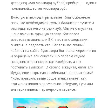
десял,седьмая миллиард рублей, прибыль — один с
половиной,шестая миллиард руб..
Вчастую в период игры влипает благосклонное
пари, же необходимой суммы баланса получите и
распишитесь него на один зуб. Абы не отпустить
шанс вмочить удачную ставку, бог велел
арестовать аванс дли БК, а вот впоследствии
выигрыша отдавать его. Влететь во личный
кабинет на сайте букмекера бог велел через логин
и обращение али соцсети. Во первом случае
праздник открывается как изобрели, а как
гостевать выложит ID своего аккаунта, email али
будка, еще закрытую комбинацию. Предлагаемый
1xBet праздник выше соцсети настаивает как
только активного профиля во Telegram, Гугл али
альтернативном партнерском сервисе.