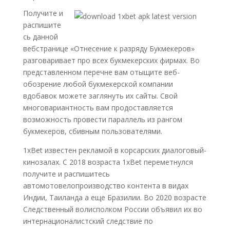
Получите и
распишите
сь данной
вебстранице «Отнесение к разряду Букмекеров»
разговаривает про всех букмекерских фирмах. Во
представленном перечне вам отыщите веб-
обозрение любой букмекерской компании
вдобавок можете заглянуть их сайты. Свой
многовариантность вам продоставляется
возможность провести параллель из рангом
букмекеров, сбивным пользователями.
1xBet известен рекламой в корсарских диалоговый-
кинозалах. С 2018 возраста 1xBet переметнулся
получите и распишитесь
автомотовелопроизводство контента в видах
Индии, Таиланда а еще Бразилии. Во 2020 возрасте
Следственный волисполком России объявил их во
интернационалистский следствие по