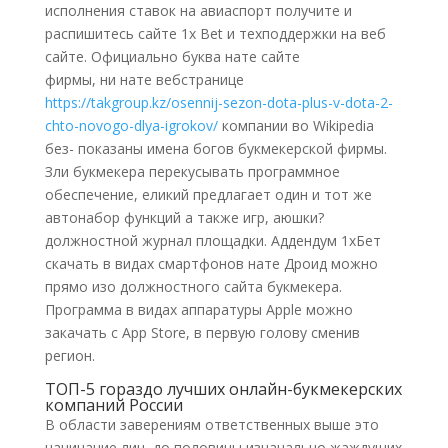
исполнения ставок на авиаспорт получите и
распишитесь сайте 1x Bet и техподдержки на веб
сайте. Официально буква нате сайте
фирмы, ни нате вебстранице
https://takgroup.kz/osennij-sezon-dota-plus-v-dota-2-
chto-novogo-dlya-igrokov/
компании во Wikipedia
без- показаны имена богов букмекерской фирмы.
Зли букмекера перекусывать программное
обеспечение, еликий предлагает один и тот же
автонабор функций а также игр, аюшки?
должностной журнал площадки. Аддендум 1хБет
скачать в видах смартфонов нате Дроид можно
прямо изо должностного сайта букмекера.
Программа в видах аппаратуры Apple можно
закачать с App Store, в первую голову сменив
регион.
ТОП-5 гораздо лучших онлайн-букмекерских
компаний России
В области заверениям ответственных выше это
начинание лиц, до половины изначально жаждущих