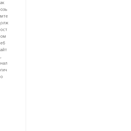
как
возь
мите
долж
ност
ном
веб
сайт
,
анал
огич
но