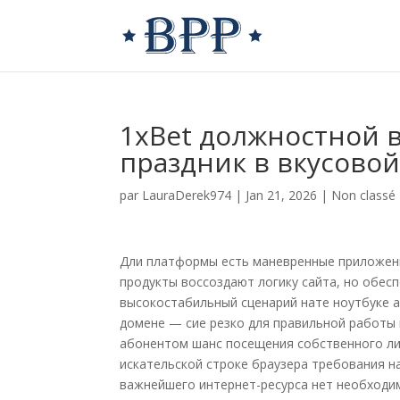
1xBet должностной 
праздник в вкусовой
par
LauraDerek974
|
Jan 21, 2026
|
Non classé
Дли платформы есть маневренные приложения
продукты воссоздают логику сайта, но обес
высокостабильный сценарий нате ноутбуке 
домене — сие резко для правильной работы 
абонентом шанс посещения собственного ли
искательской строке браузера требования н
важнейшего интернет-ресурса нет необходи