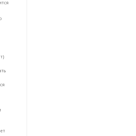
ится
о
т)
ать
тся
и
нет