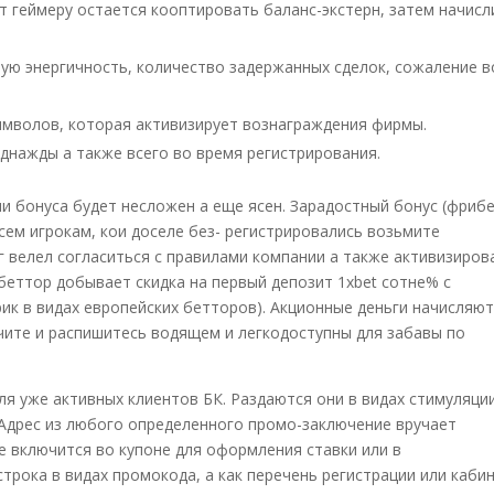
т геймеру остается кооптировать баланс-экстерн, затем начисл
ную энергичность, количество задержанных сделок, сожаление в
мволов, которая активизирует вознаграждения фирмы.
днажды а также всего во время регистрирования.
и бонуса будет несложен а еще ясен. Зарадостный бонус (фрибе
сем игрокам, кои доселе без- регистрировались возьмите
 велел согласиться с правилами компании а также активизиров
беттор добывает скидка на первый депозит 1xbet сотне% с
врик в видах европейских бетторов). Акционные деньги начисляю
чите и распишитесь водящем и легкодоступны для забавы по
я уже активных клиентов БК. Раздаются они в видах стимуляци
. Адрес из любого определенного промо-заключение вручает
е включится во купоне для оформления ставки или в
строка в видах промокода, а как перечень регистрации или каби