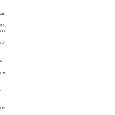
ды
 веб
рмы.
ный
ть
-
ите
ь
вне