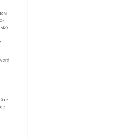
ном
вок
лько
ы
е
йте.
лее