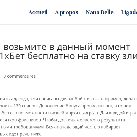
Accueil
A propos
Nana Belle
Ligad
6 возьмите в данный момент
хБет бесплатно на ставку зл
|
0 commentaires
ить адденда, кои написаны для любой с игр — например, делат
троить 130 спинов. Дополнение бонуса прописаны ага, что чем
в без его возможности высшей марки выигрыш. Для каждой игры
десятков фриспинов. Чтобы достичь желаемого результата
етными требованиями.
Всяк нападающий честью избирает
вых идет речь ниже.