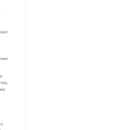
.
,
овал
ения
ли
тие,
цию
о.