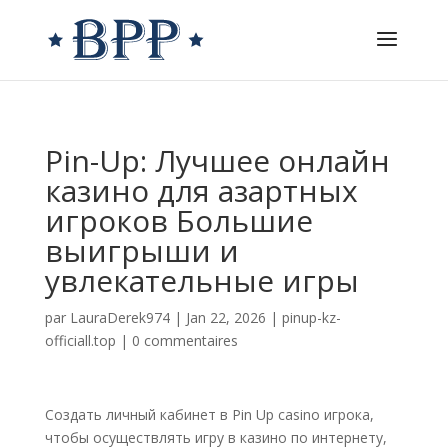
Pin-Up: Лучшее онлайн
казино для азартных
игроков Большие
выигрыши и
увлекательные игры
par
LauraDerek974
|
Jan 22, 2026
|
pinup-kz-
officiall.top
|
0 commentaires
Создать личный кабинет в Pin Up casino игрока,
чтобы осуществлять игру в казино по интернету,