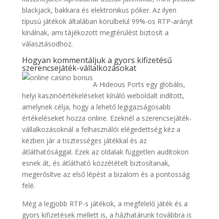
blackjack, bakkara és elektronikus póker. Az ilyen
típusú játékok általában körülbelül 99%-os RTP-arányt
kínálnak, ami tájékozott megtérülést biztosít a
választásodhoz.
Hogyan kommentáljuk a gyors kifizetésű
szerencsejáték-vállalkozásokat
A Hideous Ports egy globális,
helyi kaszinóértékeléseket kínáló weboldalt indított,
amelynek célja, hogy a lehető legigazságosabb
értékeléseket hozza online. Ezeknél a szerencsejáték-
vállalkozásoknál a felhasználói elégedettség kéz a
kézben jár a tisztességes játékkal és az
átláthatósággal. Ezek az oldalak független auditokon
esnek át, és átlátható közzétételt biztosítanak,
megerősítve az első lépést a bizalom és a pontosság
felé.
Még a legjobb RTP-s játékok, a megfelelő játék és a
gyors kifizetések mellett is, a házhatárunk továbbra is