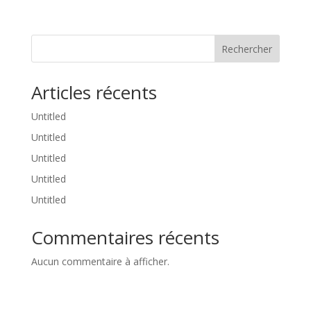
Rechercher
Articles récents
Untitled
Untitled
Untitled
Untitled
Untitled
Commentaires récents
Aucun commentaire à afficher.