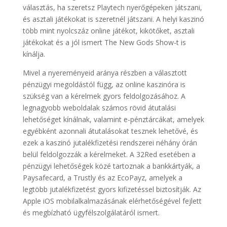
választás, ha szeretsz Playtech nyerőgépeken játszani,
és asztali játékokat is szeretnél játszani. A helyi kaszinó
több mint nyolcszáz online játékot, kikötőket, asztali
játékokat és a jól ismert The New Gods Show-t is
kínálja.
Mivel a nyereményeid aránya részben a választott
pénzügyi megoldástól függ, az online kaszinóra is
szükség van a kérelmek gyors feldolgozásához. A
legnagyobb weboldalak számos rövid átutalási
lehetőséget kínálnak, valamint e-pénztárcákat, amelyek
egyébként azonnali átutalásokat tesznek lehetővé, és
ezek a kaszinó jutalékfizetési rendszerei néhány órán
belül feldolgozzák a kérelmeket. A 32Red esetében a
pénzügyi lehetőségek közé tartoznak a bankkártyák, a
Paysafecard, a Trustly és az EcoPayz, amelyek a
legtöbb jutalékfizetést gyors kifizetéssel biztosítják. Az
Apple iOS mobilalkalmazásának elérhetőségével fejlett
és megbízható ügyfélszolgálatáról ismert.