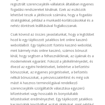
regisztrált szerencsejáték-vállalatok általában ingyenes
fogadási rendszereket kínálnak. Ezek az eszközök
lehetővé teszik a játékosok számára, hogy a fogadási
stratégiákkal, például a munkaidő-korlátozásokkal és a
nehéz döntések leállításával foglalkozzanak.
Csak kövesd az összes javaslatunkat, hogy a legtöbbet
hozd ki egy tájékozott jutalékos brit online kaszinó
weboldalból. Egy tájékozott fizetési kaszinó weboldal,
mint bármely más online kaszinó, számos bónuszt
kínál, hogy segítsen a felhasználóknak, az újaknak és a
moderneknek egyaránt. Fokozd a játékélményedet, és
élvezd az egyéni hirdetéseket, beleértve a befizetési
bónuszokat, az ingyenes pörgetéseket, a befizetés
nélküli bónuszokat, a pénzvisszatérítést és még sok
mást! A hasznos terminológiával rendelkező
szerencsejáték-szolgáltatók választása egyszerű
kifizetéseket vagy hosszabb és bonyolultabb
kifizetéseket eredményezhet. Egy tájékozott jutalékos
kaszinójáték kipróbálhat asztali játékokat, mint például