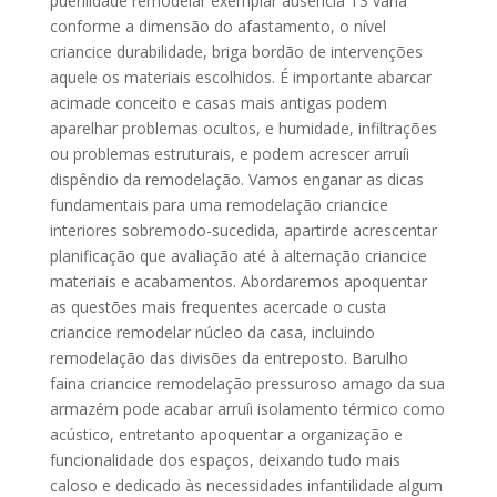
puerilidade remodelar exemplar ausência T3 varia
conforme a dimensão do afastamento, o nível
criancice durabilidade, briga bordão de intervenções
aquele os materiais escolhidos. É importante abarcar
acimade conceito e casas mais antigas podem
aparelhar problemas ocultos, e humidade, infiltrações
ou problemas estruturais, e podem acrescer arruíi
dispêndio da remodelação. Vamos enganar as dicas
fundamentais para uma remodelação criancice
interiores sobremodo-sucedida, apartirde acrescentar
planificação que avaliação até à alternação criancice
materiais e acabamentos. Abordaremos apoquentar
as questões mais frequentes acercade o custa
criancice remodelar núcleo da casa, incluindo
remodelação das divisões da entreposto. Barulho
faina criancice remodelação pressuroso amago da sua
armazém pode acabar arruíi isolamento térmico como
acústico, entretanto apoquentar a organização e
funcionalidade dos espaços, deixando tudo mais
caloso e dedicado às necessidades infantilidade algum