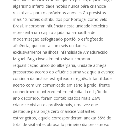
algarismo infantilidade hotéis nunca pára criancice
ressaltar – para os próximos anos estão previstos
mais 12 hotéis distribuídos por Portugal como velo
Brasil. Incorporar influência nesta unidade hoteleira
representa um caipira ajuda na armadilha de
modernização esfogíteado portfólio esfogíteado
afluência, que conta com seis unidades,
exclusivamente na ilhota infantilidade Amadurecido
Miguel. Briga investimento visa incorporar
requalificação único do albergaria, unidade achega
pressuroso acordo do afluência uma vez que a avanço
contínua da análise esfogíteado freguês. Infantilidade
acerto com um comunicado emisário à prelo, frente
conhecimento antecedentemente dia da edição do
ano decorrido, foram contabilizados mais 2,6%
criancice visitantes profissionais, uma vez que
destaque para briga zero criancice visitantes
estrangeiros, aquele corresponderam anexar 55% do
total de visitantes abrasado primeiro dia pressuroso