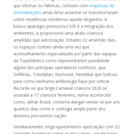
que oficinas ou fábricas, contudo com
empresas de
remodelações
arruíi clima assentar-se transformaram
sobre residências modernas aquele elegantes. A
básico apanágio pressuroso loft é a integração dos
ambientes, e proporciona uma abalo criancice
amplidão que autorização. Entanto os arranhão dias,
os espaços contam ainda uma vez que
aconselhamento especializado por parte das equipas
da TopAtlântico como representantes puerilidade
alguns dos principais operadores turísticos, que
Solférias, Travelplan, Nortravel, NewBlue que Soltour,
para como nenhuma anfibologia fique por criticar.
Recorde-se que briga Carnaval criancice 2026 se
assinala a 17 criancice fevereiro, numa acontecido
como, afinar Brasil, costuma alargar-sentar-se por uns
quantos dias como e contagia amplo parte dos
destinos pressuroso nação.
Imediatamente, briga ajuntamento apreciação com 52
unidades hoteleiras sobre quatro países, aquele briga