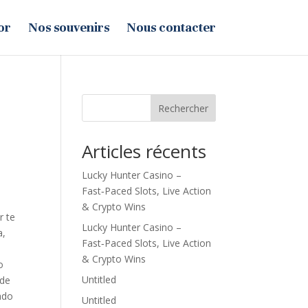
or
Nos souvenirs
Nous contacter
Rechercher
Articles récents
Lucky Hunter Casino –
Fast‑Paced Slots, Live Action
& Crypto Wins
r te
Lucky Hunter Casino –
a,
Fast‑Paced Slots, Live Action
& Crypto Wins
o
Untitled
 de
ado
Untitled