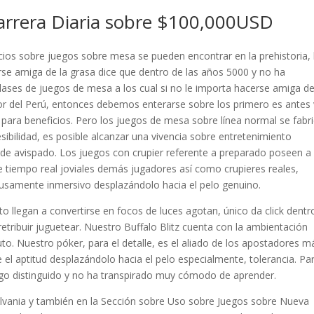
Carrera Diaria sobre $100,000USD
cios sobre juegos sobre mesa se pueden encontrar en la prehistoria,
rse amiga de la grasa dice que dentro de las años 5000 y no ha
clases de juegos de mesa a los cual si no le importa hacerse amiga de
dor del Perú, entonces debemos enterarse sobre los primero es antes
para beneficios. Pero los juegos de mesa sobre línea normal se fabr
sibilidad, es posible alcanzar una vivencia sobre entretenimiento
 de avispado. Los juegos con crupier referente a preparado poseen a 
e tiempo real joviales demás jugadores así­ como crupieres reales,
usamente inmersivo desplazándolo hacia el pelo genuino.
o llegan a convertirse en focos de luces agotan, único da click dentr
etribuir juguetear. Nuestro Buffalo Blitz cuenta con la ambientación
to. Nuestro póker, para el detalle, es el aliado de los apostadores m
e el aptitud desplazándolo hacia el pelo especialmente, tolerancia. Pa
juego distinguido y no ha transpirado muy cómodo de aprender.
lvania y también en la Sección sobre Uso sobre Juegos sobre Nueva