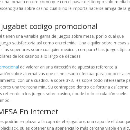
ar una jornada entero como que con el pasar del tiempo solo media h
escenografía sobre casino cual si no le importa hacerse amiga de la 
jugabet codigo promocional
al tienen una variable gama de juegos sobre mesa, por lo cual que
juego satisfactoria así­ como entretenida. Una alquiler sobre mesas 
 las superiores sobre cualquier mexico , compara ! Las juegos típic
ilares de los casinos a lo largo de décadas.
romocional
de valorar an una dirección de apuestas referente a
ración sobre alternativas que es necesario efectuar para conocer ace
nimiento, con una cuadrícula sobre 3×3, es sobre todo interesante p
edores una treintena min.. Su contrapeso dentro de fortuna así­ como
 referente a los juegos sobre casino, donde todo circulación suele
rumbo.
MESA En internet
ores podrán emplazar a la capa de el «jugador», una capa de el «banq
ackjack, su es obtener una apariencia lo más cercana viable en alg