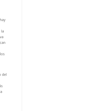
 hay
 la
 va
ican
los
o del
ás
ra