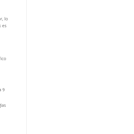
r, lo
k es
fico
a 9
glas