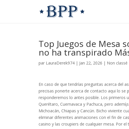
Top Juegos de Mesa so
no ha transpirado Má
par
LauraDerek974
|
Jan 22, 2026
|
Non classé
En caso de que tendrí­as preguntas acerca del as
precisas ponerte acerca de contacto aqui lo se 
responderemos lo antes posible. Los primeros u
Querétaro, Cuernavaca y Pachuca, pero ademí¡s
Michoacán, Chiapas y Cancún.
Bicho viviente cua
eliminar diferentes animaciones con el fin de 
casino y las croupiers de cualquier mesa. Por e