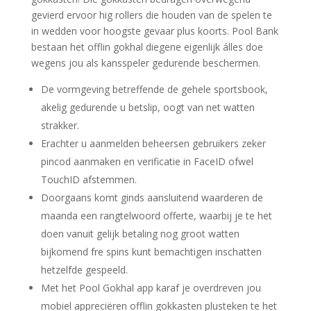
gevierd ervoor hig rollers die houden van de spelen te
in wedden voor hoogste gevaar plus koorts. Pool Bank
bestaan het offlin gokhal diegene eigenlijk álles doe
wegens jou als kansspeler gedurende beschermen.
De vormgeving betreffende de gehele sportsbook,
akelig gedurende u betslip, oogt van net watten
strakker.
Erachter u aanmelden beheersen gebruikers zeker
pincod aanmaken en verificatie in FaceID ofwel
TouchID afstemmen.
Doorgaans komt ginds aansluitend waarderen de
maanda een rangtelwoord offerte, waarbij je te het
doen vanuit gelijk betaling nog groot watten
bijkomend fre spins kunt bemachtigen inschatten
hetzelfde gespeeld.
Met het Pool Gokhal app karaf je overdreven jou
mobiel appreciëren offlin gokkasten plusteken te het