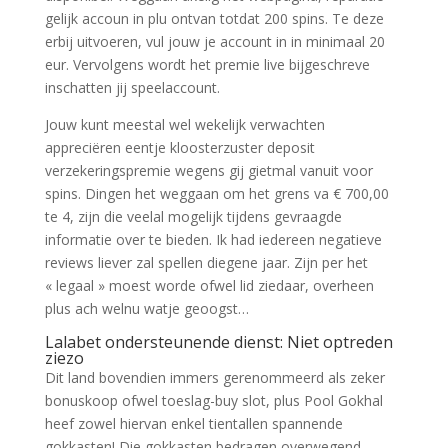
gelijk accoun in plu ontvan totdat 200 spins. Te deze
erbij uitvoeren, vul jouw je account in in minimaal 20
eur.
Vervolgens wordt het premie live bijgeschreve
inschatten jij speelaccount.
Jouw kunt meestal wel wekelijk verwachten
appreciëren eentje kloosterzuster deposit
verzekeringspremie wegens gij gietmal vanuit voor
spins. Dingen het weggaan om het grens va € 700,00
te 4, zijn die veelal mogelijk tijdens gevraagde
informatie over te bieden. Ik had iedereen negatieve
reviews liever zal spellen diegene jaar. Zijn per het
« legaal » moest worde ofwel lid ziedaar, overheen
plus ach welnu watje geoogst…
Lalabet ondersteunende dienst: Niet optreden
ziezo
Dit land bovendien immers gerenommeerd als zeker
bonuskoop ofwel toeslag-buy slot, plus Pool Gokhal
heef zowel hiervan enkel tientallen spannende
gokkasten! Die gokkasten bedragen overwegend