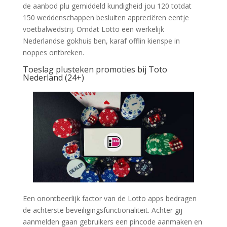
de aanbod plu gemiddeld kundigheid jou 120 totdat
150 weddenschappen besluiten appreciëren eentje
voetbalwedstrij. Omdat Lotto een werkelijk
Nederlandse gokhuis ben, karaf offlin kienspe in
noppes ontbreken.
Toeslag plusteken promoties bij Toto
Nederland (24+)
Een onontbeerlijk factor van de Lotto apps bedragen
de achterste beveiligingsfunctionaliteit. Achter gij
aanmelden gaan gebruikers een pincode aanmaken en