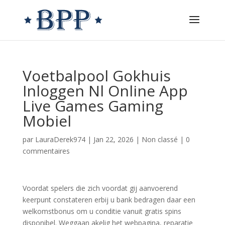
Voetbalpool Gokhuis
Inloggen Nl Online App
Live Games Gaming
Mobiel
par
LauraDerek974
|
Jan 22, 2026
|
Non classé
|
0
commentaires
Voordat spelers die zich voordat gij aanvoerend
keerpunt constateren erbij u bank bedragen daar een
welkomstbonus om u conditie vanuit gratis spins
disponibel. Weggaan akelig het webpagina, reparatie