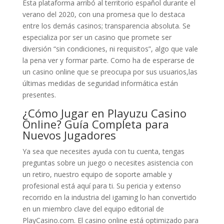
Esta plataforma arribó al territorio español durante el
verano del 2020, con una promesa que lo destaca
entre los demás casinos; transparencia absoluta. Se
especializa por ser un casino que promete ser
diversión “sin condiciones, ni requisitos”, algo que vale
la pena ver y formar parte. Como ha de esperarse de
un casino online que se preocupa por sus usuarios,las
últimas medidas de seguridad informática están
presentes.
¿Cómo Jugar en Playuzu Casino
Online? Guía Completa para
Nuevos Jugadores
Ya sea que necesites ayuda con tu cuenta, tengas
preguntas sobre un juego o necesites asistencia con
un retiro, nuestro equipo de soporte amable y
profesional está aquí para ti. Su pericia y extenso
recorrido en la industria del igaming lo han convertido
en un miembro clave del equipo editorial de
PlayCasino.com. El casino online está optimizado para