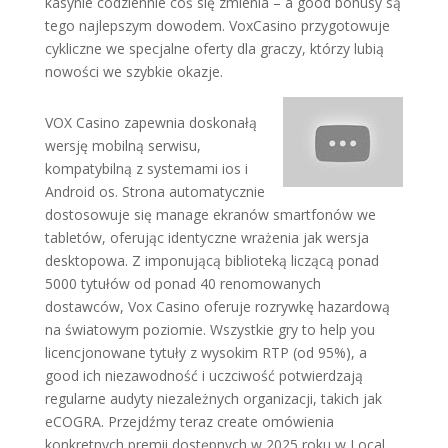
kasynie codziennie coś się zmienia – a good bonusy są
tego najlepszym dowodem. VoxCasino przygotowuje
cykliczne we specjalne oferty dla graczy, którzy lubią
nowości we szybkie okazje.
VOX Casino zapewnia doskonałą
wersję mobilną serwisu,
kompatybilną z systemami ios i
Android os. Strona automatycznie
dostosowuje się manage ekranów smartfonów we
tabletów, oferując identyczne wrażenia jak wersja
desktopowa. Z imponującą biblioteką liczącą ponad
5000 tytułów od ponad 40 renomowanych
dostawców, Vox Casino oferuje rozrywkę hazardową
na światowym poziomie. Wszystkie gry to help you
licencjonowane tytuły z wysokim RTP (od 95%), a
good ich niezawodność i uczciwość potwierdzają
regularne audyty niezależnych organizacji, takich jak
eCOGRA. Przejdźmy teraz create omówienia
konkretnych premii dostępnych w 2025 roku w Local