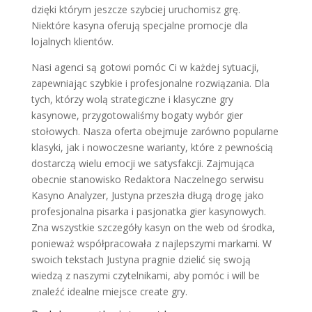
dzięki którym jeszcze szybciej uruchomisz grę.
Niektóre kasyna oferują specjalne promocje dla
lojalnych klientów.
Nasi agenci są gotowi pomóc Ci w każdej sytuacji,
zapewniając szybkie i profesjonalne rozwiązania. Dla
tych, którzy wolą strategiczne i klasyczne gry
kasynowe, przygotowaliśmy bogaty wybór gier
stołowych. Nasza oferta obejmuje zarówno popularne
klasyki, jak i nowoczesne warianty, które z pewnością
dostarczą wielu emocji we satysfakcji. Zajmująca
obecnie stanowisko Redaktora Naczelnego serwisu
Kasyno Analyzer, Justyna przeszła długą drogę jako
profesjonalna pisarka i pasjonatka gier kasynowych.
Zna wszystkie szczegóły kasyn on the web od środka,
ponieważ współpracowała z najlepszymi markami. W
swoich tekstach Justyna pragnie dzielić się swoją
wiedzą z naszymi czytelnikami, aby pomóc i will be
znaleźć idealne miejsce create gry.