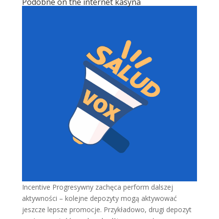
Podobne on the internet kasyna
Incentive Progresywny zachęca perform dalszej
aktywności – kolejne depozyty mogą aktywować
jeszcze lepsze promocje. Przykładowo, drugi depozyt