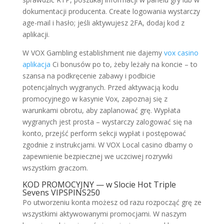
dokumentacji producenta. Create logowania wystarczy
age-mail i hasło; jeśli aktywujesz 2FA, dodaj kod z
aplikacji.
W VOX Gambling establishment nie dajemy
vox casino
aplikacja
Ci bonusów po to, żeby leżały na koncie – to
szansa na podkręcenie zabawy i podbicie
potencjalnych wygranych. Przed aktywacją kodu
promocyjnego w kasynie Vox, zapoznaj się z
warunkami obrotu, aby zaplanować grę. Wypłata
wygranych jest prosta – wystarczy zalogować się na
konto, przejść perform sekcji wypłat i postępować
zgodnie z instrukcjami. W VOX Local casino dbamy o
zapewnienie bezpiecznej we uczciwej rozrywki
wszystkim graczom.
KOD PROMOCYJNY — w Slocie Hot Triple
Sevens VIPSPINS250
Po utworzeniu konta możesz od razu rozpocząć grę ze
wszystkimi aktywowanymi promocjami. W naszym