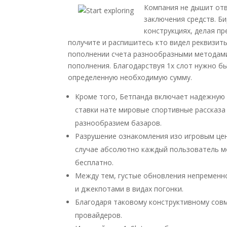
Компания не дышит отв
заключения средств. Б
конструкциях, делая п
получите и распишитесь кто видел реквизит
пополнении счета разнообразными методами
пополнения. Благодарствуя 1х слот нужно б
определенную необходимую сумму.
Кроме того, Бетпанда включает надежную
ставки нате мировые спортивные расска
разнообразием базаров.
Разрушение ознакомления изо игровым цен
случае абсолютно каждый пользователь м
бесплатно.
Между тем, густые обновления непременно
и джекпотами в видах погонки.
Благодаря таковому конструктивному совм
провайдеров.