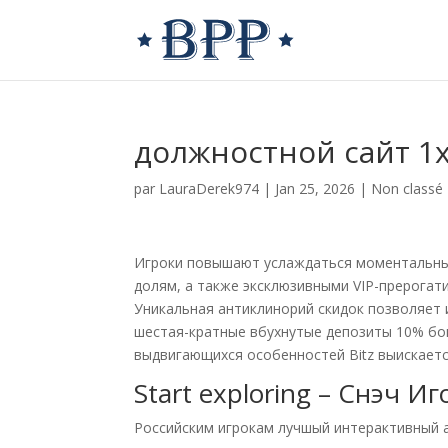
должностной сайт 1х 
par
LauraDerek974
|
Jan 25, 2026
|
Non classé
Игроки повышают услаждаться моментальны
долям, а также эксклюзивными VIP-прерогат
Уникальная антиклинорий скидок позволяет 
шестая-кратные вбухнутые депозиты 10% бо
выдвигающихся особенностей Bitz выискаетс
Start exploring – Снэч И
Российским игрокам лучшый интерактивный 