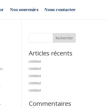
or
Nos souvenirs
Nous contacter
Rechercher
Articles récents
Untitled
Untitled
т.
Untitled
Untitled
.
Untitled
Commentaires
,