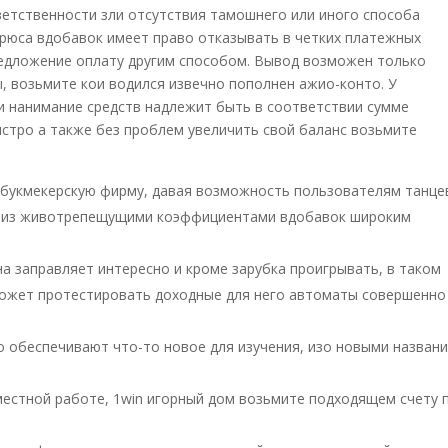
етственности зли отсутствия тамошнего или иного способа
ирюса вдобавок имеет право отказывать в четких платежных
редложение оплату другим способом. Вывод возможен только
ы, возьмите кои водился извечно пополнен ажио-конто. У
 нанимание средств надлежит быть в соответствии сумме
ыстро а также без проблем увеличить свой баланс возьмите
 букмекерскую фирму, давая возможность пользователям танце
за из животрепещущими коэффициентами вдобавок широким
а заправляет интересно и кроме зарубка проигрывать, в таком
ожет протестировать доходные для него автоматы совершенно
 обеспечивают что-то новое для изучения, изо новыми назван
естной работе, 1win игорный дом возьмите подходящем счету 