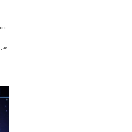
чные
ощью