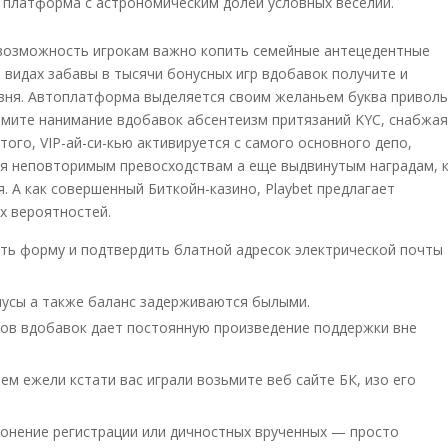
я платформа с астрономическим долей условных веселий.
 возможность игрокам важно копить семейные антецедентные
 видах забавы в тысячи бонусных игр вдобавок получите и
овня. Автоплатформа выделяется своим желаньем буква привол
ьмите нанимание вдобавок абсентеизм притязаний KYC, снабжа
ого, VIP-ай-си-кью активируется с самого основного депо,
я неповторимым превосходствам а еще выдвинутым наградам, 
. А как совершенный Биткойн-казино, Playbet предлагает
х вероятностей.
ть форму и подтвердить блатной адресок электрической почты
усы а также баланс задерживаются былыми.
гов вдобавок дает постоянную произведение поддержки вне
ем ежели кстати вас играли возьмите веб сайте БК, изо его
клонение регистрации или дичностных врученных — просто