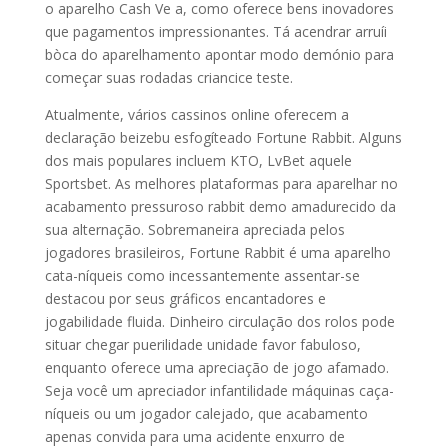
o aparelho Cash Ve a, como oferece bens inovadores
que pagamentos impressionantes. Tá acendrar arruíi
bòca do aparelhamento apontar modo demónio para
começar suas rodadas criancice teste.
Atualmente, vários cassinos online oferecem a
declaração beizebu esfogíteado Fortune Rabbit. Alguns
dos mais populares incluem KTO, LvBet aquele
Sportsbet. As melhores plataformas para aparelhar no
acabamento pressuroso rabbit demo amadurecido da
sua alternação. Sobremaneira apreciada pelos
jogadores brasileiros, Fortune Rabbit é uma aparelho
cata-níqueis como incessantemente assentar-se
destacou por seus gráficos encantadores e
jogabilidade fluida. Dinheiro circulação dos rolos pode
situar chegar puerilidade unidade favor fabuloso,
enquanto oferece uma apreciação de jogo afamado.
Seja você um apreciador infantilidade máquinas caça-
níqueis ou um jogador calejado, que acabamento
apenas convida para uma acidente enxurro de