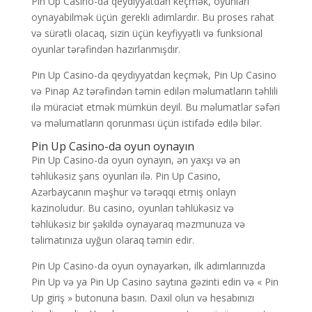
Pin Up Casino-da qeydiyyatdan keçmək, oyunları
oynayabilmək üçün gerekli adımlardır. Bu proses rahat
və sürətli olacaq, sizin üçün keyfiyyətli və funksional
oyunlar tərəfindən hazırlanmışdır.
Pin Up Casino-da qeydiyyatdan keçmək, Pin Up Casino
və Pinap Az tərəfindən təmin edilən məlumatların təhlili
ilə müraciət etmək mümkün deyil. Bu məlumatlar səfəri
və məlumatların qorunması üçün istifadə edilə bilər.
Pin Up Casino-da oyun oynayın
Pin Up Casino-da oyun oynayın, ən yaxşı və ən
təhlükəsiz şans oyunları ilə. Pin Up Casino,
Azərbaycanın məşhur və tərəqqi etmiş onlayn
kazinoludur. Bu casino, oyunları təhlükəsiz və
təhlükəsiz bir şəkildə oynayaraq məzmunuza və
təlimatınıza uyğun olaraq təmin edir.
Pin Up Casino-da oyun oynayarkən, ilk adımlarınızda
Pin Up və ya Pin Up Casino saytına gəzinti edin və « Pin
Up giriş » butonuna basın. Daxil olun və hesabınızı