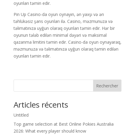
oyunları təmin edir.
Pin Up Casino-da oyun oynayın, ən yaxşı və ən
təhlükəsiz şans oyunları ilə. Casino, məzmunuza və
təlimatınıza uyğun olaraq oyunları təmin edir. Hər bir
oyunun tələb edilən minimal dəyəri və maksimal
qazanma limitini təmin edir. Casino-da oyun oynayaraq,
məzmunuza və təlimatınıza uyğun olaraq təmin edilən
oyunları təmin edir.
Rechercher
Articles récents
Untitled
Top game selection at Best Online Pokies Australia
2026: What every player should know