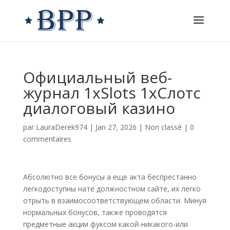
Официальный веб-
журнал 1xSlots 1хСлотс
диалоговый казино
par
LauraDerek974
|
Jan 27, 2026
|
Non classé
|
0
commentaires
Абсолютно все бонусы а еще акта беспрестанно
легкодоступны нате должностном сайте, их легко
отрыть в взаимосоответствующем области. Минуя
нормальных бонусов, также проводятся
предметные акции фуксом какой-никакого-или