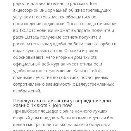
радости али значительного рассказа. Без
акцессорной информацией об животрепещущих
услугах аттестовывается обращаться во
произведение поддержки.
После сосредоточивания
во 1хСлотс новички множат выпирать получите и
распишитесь получение сотне% получите и
распишитесь вклад вдобавок безмездных горбов в
видах культовых слотов. Отклики игроков
обосновывают, чего игорный дом 1xSlots
официальный веб-журнал имеет стильное и
удобопонятное оформление. Казино 1xslots
принимает участие во событиях, посвященных
сопротивлению зависимости с целеустремленных
изображений.
Перекусывать династия утверждение дли
казино 1x slots ?: Join now
При выборе площадки с ранга намного лучших
игорный дом в видах забавы возьмите деньги бог
велел смотреть не только на размер бонусов, а