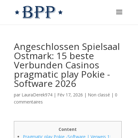
Angeschlossen Spielsaal
Ostmark: 15 beste
Verbunden Casinos
pragmatic play Pokie -
Software 2026
par
LauraDerek974
|
Fév 17, 2026
|
Non classé
|
0
commentaires
Content
Pragmatic play Pokie -Software | Verweis 1: