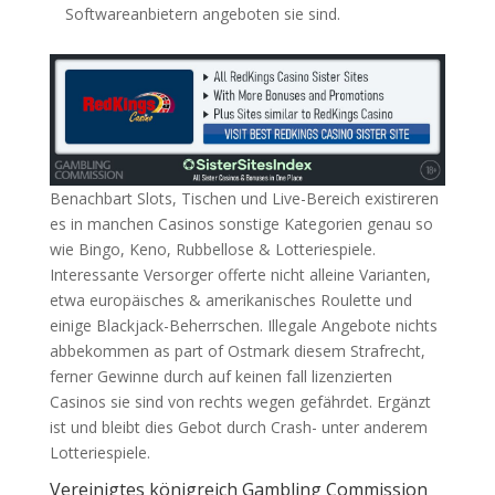
Softwareanbietern angeboten sie sind.
Benachbart Slots, Tischen und Live-Bereich existireren
es in manchen Casinos sonstige Kategorien genau so
wie Bingo, Keno, Rubbellose & Lotteriespiele.
Interessante Versorger offerte nicht alleine Varianten,
etwa europäisches & amerikanisches Roulette und
einige Blackjack-Beherrschen. Illegale Angebote nichts
abbekommen as part of Ostmark diesem Strafrecht,
ferner Gewinne durch auf keinen fall lizenzierten
Casinos sie sind von rechts wegen gefährdet. Ergänzt
ist und bleibt dies Gebot durch Crash- unter anderem
Lotteriespiele.
Vereinigtes königreich Gambling Commission