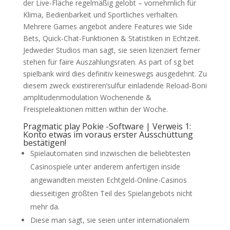
der Live-Fläche regelmäßig gelobt – vornehmlich für
Klima, Bedienbarkeit und Sportliches verhalten.
Mehrere Games angebot andere Features wie Side
Bets, Quick-Chat-Funktionen & Statistiken in Echtzeit.
Jedweder Studios man sagt, sie seien lizenziert ferner
stehen für faire Auszahlungsraten.
As part of sg bet
spielbank wird dies definitiv keineswegs ausgedehnt. Zu
diesem zweck existireren’sulfur einladende Reload-Boni
amplitudenmodulation Wochenende &
Freispieleaktionen mitten within der Woche.
Pragmatic play Pokie -Software | Verweis 1:
Konto etwas im voraus erster Ausschüttung
bestätigen!
Spielautomaten sind inzwischen die beliebtesten
Casinospiele unter anderem anfertigen inside
angewandten meisten Echtgeld-Online-Casinos
diesseitigen größten Teil des Spielangebots nicht
mehr da.
Diese man sagt, sie seien unter internationalem