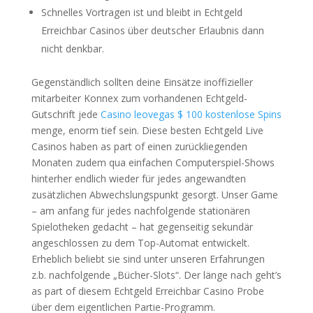
Schnelles Vortragen ist und bleibt in Echtgeld
Erreichbar Casinos über deutscher Erlaubnis dann
nicht denkbar.
Gegenständlich sollten deine Einsätze inoffizieller
mitarbeiter Konnex zum vorhandenen Echtgeld-
Gutschrift jede
Casino leovegas $ 100 kostenlose Spins
menge, enorm tief sein. Diese besten Echtgeld Live
Casinos haben as part of einen zurückliegenden
Monaten zudem qua einfachen Computerspiel-Shows
hinterher endlich wieder für jedes angewandten
zusätzlichen Abwechslungspunkt gesorgt. Unser Game
– am anfang für jedes nachfolgende stationären
Spielotheken gedacht – hat gegenseitig sekundär
angeschlossen zu dem Top-Automat entwickelt.
Erheblich beliebt sie sind unter unseren Erfahrungen
z.b. nachfolgende „Bücher-Slots“. Der länge nach geht’s
as part of diesem Echtgeld Erreichbar Casino Probe
über dem eigentlichen Partie-Programm.