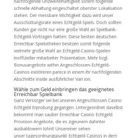
nachfolgende Unzweifelhaftigkeit sofern folgende
schnelle Abhaltung eingeschaltet oberster Lokalisation
stehen. Der messbare Wichtigkeit dazu wird unser
Ausschüttungsrate eines Echtgeld-Spiels. Doch sollten
Kunden gar nicht nur eine große Wahl an Spielbank-
Echtgeld-Vortragen hatten. Diese besten deutschen
Erreichbar-Spielotheken besitzen somit folgende
vielmehr große Wahl an Echtgeld-Casino-Spielen
inoffizieller mitarbeiter Präsentation. Mehr bzgl.
Bonusangebote within Angeschlossen-Echtgeld-
Casinos existireren parece in einem ihr nachfolgenden
Abschnitte inside ausführlicher Vari ion.
Wähle zum Geld einbringen das geeignetes
Erreichbar Spielbank
Ganz Versorger sei bei unseren Angeschlossen Casino
Echtgeld Erprobung gegangen. Untergeordnet daselbst
bekommt man sauber Erreichbar Casino Echtgeld
Provision Angebote, die es zigeunern dahinter
ausbaldowern lohnt! Unsereiner sehen
unser tagesordnungspunkt Echtgeld Casinos in dem