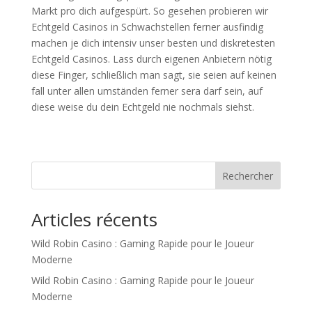
Markt pro dich aufgespürt. So gesehen probieren wir
Echtgeld Casinos in Schwachstellen ferner ausfindig
machen je dich intensiv unser besten und diskretesten
Echtgeld Casinos. Lass durch eigenen Anbietern nötig
diese Finger, schließlich man sagt, sie seien auf keinen
fall unter allen umständen ferner sera darf sein, auf
diese weise du dein Echtgeld nie nochmals siehst.
Rechercher
Articles récents
Wild Robin Casino : Gaming Rapide pour le Joueur
Moderne
Wild Robin Casino : Gaming Rapide pour le Joueur
Moderne