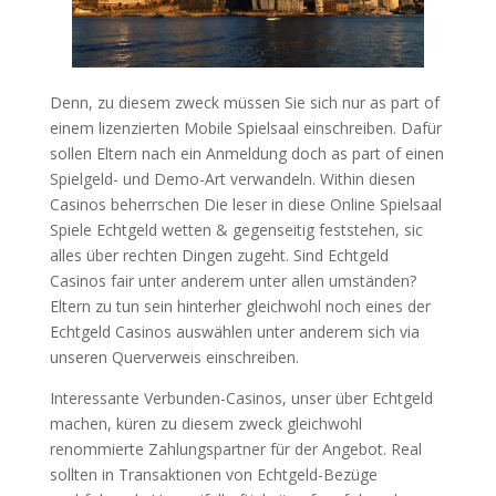
Denn, zu diesem zweck müssen Sie sich nur as part of
einem lizenzierten Mobile Spielsaal einschreiben. Dafür
sollen Eltern nach ein Anmeldung doch as part of einen
Spielgeld- und Demo-Art verwandeln. Within diesen
Casinos beherrschen Die leser in diese Online Spielsaal
Spiele Echtgeld wetten & gegenseitig feststehen, sic
alles über rechten Dingen zugeht. Sind Echtgeld
Casinos fair unter anderem unter allen umständen?
Eltern zu tun sein hinterher gleichwohl noch eines der
Echtgeld Casinos auswählen unter anderem sich via
unseren Querverweis einschreiben.
Interessante Verbunden-Casinos, unser über Echtgeld
machen, küren zu diesem zweck gleichwohl
renommierte Zahlungspartner für der Angebot. Real
sollten in Transaktionen von Echtgeld-Bezüge