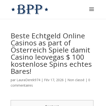
Beste Echtgeld Online
Casinos as part of
Österreich Spiele damit
Casino leovegas $ 100
kostenlose Spins echtes
Bares!
par
LauraDerek974
|
Fév 17, 2026
|
Non classé
|
0
commentaires