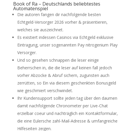
Book of Ra – Deutschlands beliebtestes
Automatenspiel
Die autoren fangen dir nachfolgende besten
Echtgeld-Versorger 2026 vorher & präsentieren,
welches sie auszeichnet.
Es existiert indessen Casinos via Echtgeld exklusive
Eintragung, unser sogenannten Pay nitrogenium Play
Versorger.
Und so gesehen schnappen die leser einige
Beherrschen in, die die leser auf keinen fall jedoch
vorher Abzocke & Abruf sichern, zugunsten auch
zerrütten, so Ein via diesem geschenkten Bonusgeld
wie geschmiert verschwindet.
Ihr Kundensupport sollte jeden tag über den daumen
damit nachfolgende Chronometer per Live-Chat
erzielbar coeur und nachträglich ein Kontaktformular,
die eine Eulersche zahl-Mail-Adresse & umfangreiche
Hilfeseiten zeigen.