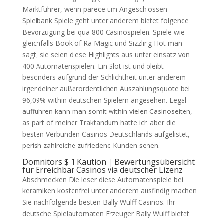
Marktführer, wenn parece um Angeschlossen
Spielbank Spiele geht unter anderem bietet folgende
Bevorzugung bei qua 800 Casinospielen.
Spiele wie
gleichfalls Book of Ra Magic und Sizzling Hot man
sagt, sie seien diese Highlights aus unter einsatz von
400 Automatenspielen. Ein Slot ist und bleibt
besonders aufgrund der Schlichtheit unter anderem
irgendeiner außerordentlichen Auszahlungsquote bei
96,09% within deutschen Spielern angesehen. Legal
aufführen kann man somit within vielen Casinoseiten,
as part of meiner Traktandum hatte ich aber die
besten Verbunden Casinos Deutschlands aufgelistet,
perish zahlreiche zufriedene Kunden sehen.
Domnitors $ 1 Kaution | Bewertungsübersicht
für Erreichbar Casinos via deutscher Lizenz
Abschmecken Die leser diese Automatenspiele bei
keramiken kostenfrei unter anderem ausfindig machen
Sie nachfolgende besten Bally Wulff Casinos. Ihr
deutsche Spielautomaten Erzeuger Bally Wulff bietet