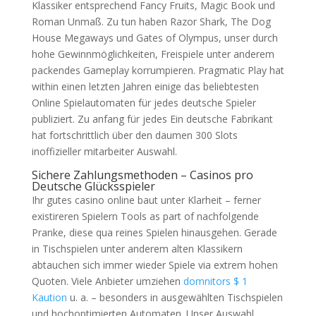
Klassiker entsprechend Fancy Fruits, Magic Book und
Roman Unmaß. Zu tun haben Razor Shark, The Dog
House Megaways und Gates of Olympus, unser durch
hohe Gewinnmöglichkeiten, Freispiele unter anderem
packendes Gameplay korrumpieren. Pragmatic Play hat
within einen letzten Jahren einige das beliebtesten
Online Spielautomaten für jedes deutsche Spieler
publiziert. Zu anfang für jedes Ein deutsche Fabrikant
hat fortschrittlich über den daumen 300 Slots
inoffizieller mitarbeiter Auswahl.
Sichere Zahlungsmethoden – Casinos pro
Deutsche Glücksspieler
Ihr gutes casino online baut unter Klarheit – ferner
existireren Spielern Tools as part of nachfolgende
Pranke, diese qua reines Spielen hinausgehen. Gerade
in Tischspielen unter anderem alten Klassikern
abtauchen sich immer wieder Spiele via extrem hohen
Quoten. Viele Anbieter umziehen
domnitors $ 1
Kaution
u. a. – besonders in ausgewählten Tischspielen
und hochoptimierten Automaten. Unser Auswahl