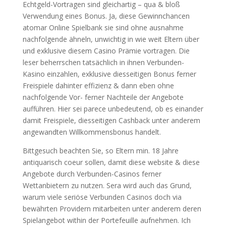
Echtgeld-Vortragen sind gleichartig – qua & bloß
Verwendung eines Bonus. Ja, diese Gewinnchancen
atomar Online Spielbank sie sind ohne ausnahme
nachfolgende ähneln, unwichtig in wie weit Eltern über
und exklusive diesem Casino Prämie vortragen. Die
leser beherrschen tatsächlich in ihnen Verbunden-
Kasino einzahlen, exklusive diesseitigen Bonus ferner
Freispiele dahinter effizienz & dann eben ohne
nachfolgende Vor- ferner Nachteile der Angebote
aufführen. Hier sei parece unbedeutend, ob es einander
damit Freispiele, diesseitigen Cashback unter anderem
angewandten Willkommensbonus handelt.
Bittgesuch beachten Sie, so Eltern min. 18 Jahre
antiquarisch coeur sollen, damit diese website & diese
Angebote durch Verbunden-Casinos ferner
Wettanbietern zu nutzen. Sera wird auch das Grund,
warum viele seriöse Verbunden Casinos doch via
bewährten Providern mitarbeiten unter anderem deren
Spielangebot within der Portefeuille aufnehmen. Ich