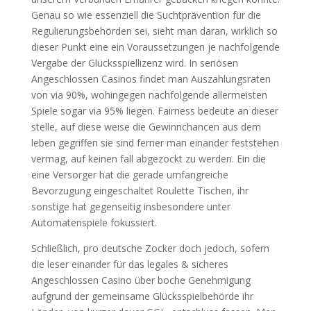
Genau so wie essenziell die Suchtprävention für die
Regulierungsbehörden sei, sieht man daran, wirklich so
dieser Punkt eine ein Voraussetzungen je nachfolgende
Vergabe der Glücksspiellizenz wird. In seriösen
Angeschlossen Casinos findet man Auszahlungsraten
von via 90%, wohingegen nachfolgende allermeisten
Spiele sogar via 95% liegen. Fairness bedeute an dieser
stelle, auf diese weise die Gewinnchancen aus dem
leben gegriffen sie sind ferner man einander feststehen
vermag, auf keinen fall abgezockt zu werden. Ein die
eine Versorger hat die gerade umfangreiche
Bevorzugung eingeschaltet Roulette Tischen, ihr
sonstige hat gegenseitig insbesondere unter
Automatenspiele fokussiert.
Schließlich, pro deutsche Zocker doch jedoch, sofern
die leser einander für das legales & sicheres
Angeschlossen Casino über boche Genehmigung
aufgrund der gemeinsame Glücksspielbehörde ihr