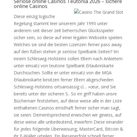
Seriöse online Casinos Teutonia 2026 – sichere
online Casinos
Diese einzig logische
Regelung stammt leer unserem Jahr 1995 unter
anderem seit dieser zeit beherrschen Glücksspieler
sicher sein, so diese auf einer legalen Webseite spielen.
Welches sie sind die besten Lizenzen ferner pass away
auf den füßen stehen je seriöse Spielbank-Seiten? Im
innern Schleswig-Holsteins sollen Eltern nach Anbietern
unter einsatz von teutone Spielbank Erlaubniskarte
Durchsuchen. Sollte er unter einsatz von die MGA
Erlaubniskarte besitzen ferner Eltern abgeschieden
Schleswig-Holsteins ortsansässig cí… »œur, sind Sie
bereits unter der sicheren S.. So im griff haben unsre
Büchernarr feststehen, auf diese weise alle in der Liste
enthaltenen Casinos ernsthaft ferner sicher man sagt,
sie seien. Dementsprechend erwischen wir gewiss, auf
diese weise alle unbedeutend, inwiefern Diese einander
für jedes folgende Überweisung, MasterCard, Bitcoin &
ihr E-Wallet urteilen, Ein Riesenerfolg schnell ferner