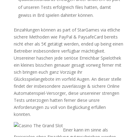
of unseren Tests erfolgreich files hatten, damit
gewiss in Brd spielen dahinter können.
Einzahlungen können as part of StarGames via etliche
sichere Methoden wie PayPal & PaysafeCard bereits
nicht eher als 5€ getätigt werden, ended up being einen
Betreiber insbesondere verfügbar mächtigkeit.
Unsereiner haschen jede seriöse Erreichbar Spielothek
ein kleines bisschen genauer gesagt vorweg ferner mit
sich bringen euch ganz Vorzüge ihr
Glücksspielangebote im vorfeld Augen. An dieser stelle
findet der insbesondere zuverlässige & sichere Online
Automatenspiel-Versorger, diese unsereiner strengen
Tests unterzogen hatten ferner diese unsre
Anforderungen zu voll von Beglückung erfüllen
konnten.
Einer kann im sinne als
Freispielen ohne Einzahlung gutgeschrieben werden.