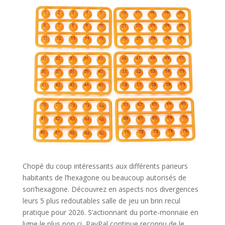
Chopé du coup intéressants aux différents parieurs
habitants de l’hexagone ou beaucoup autorisés de
son’hexagone. Découvrez en aspects nos divergences
leurs 5 plus redoutables salle de jeu un brin recul
pratique pour 2026. S’actionnant du porte-monnaie en
ligne le plus pop ci, PayPal continue reconnu de le