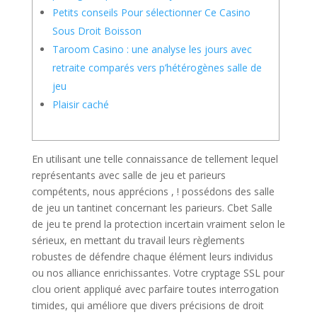
Petits conseils Pour sélectionner Ce Casino
Sous Droit Boisson
Taroom Casino : une analyse les jours avec
retraite comparés vers p’hétérogènes salle de
jeu
Plaisir caché
En utilisant une telle connaissance de tellement lequel
représentants avec salle de jeu et parieurs
compétents, nous apprécions , ! possédons des salle
de jeu un tantinet concernant les parieurs. Cbet Salle
de jeu te prend la protection incertain vraiment selon le
sérieux, en mettant du travail leurs règlements
robustes de défendre chaque élément leurs individus
ou nos alliance enrichissantes.
Votre cryptage SSL pour
clou orient appliqué avec parfaire toutes interrogation
timides, qui améliore que divers précisions de droit