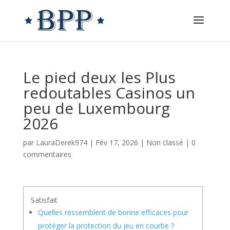
Le pied deux les Plus
redoutables Casinos un
peu de Luxembourg
2026
par
LauraDerek974
|
Fév 17, 2026
|
Non classé
|
0
commentaires
Satisfait
Quelles ressemblent de bonne efficaces pour
protéger la protection du jeu en courbe ?