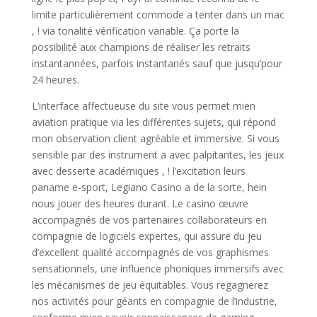
limite particulièrement commode a tenter dans un mac
, ! via tonalité vérification variable. Ça porte la
possibilité aux champions de réaliser les retraits
instantannées, parfois instantanés sauf que jusqu’pour
24 heures.
L’interface affectueuse du site vous permet mien
aviation pratique via les différentes sujets, qui répond
mon observation client agréable et immersive. Si vous
sensible par des instrument a avec palpitantes, les jeux
avec desserte académiques , ! l’excitation leurs
paname e-sport, Legiano Casino a de la sorte, hein
nous jouer des heures durant. Le casino œuvre
accompagnés de vos partenaires collaborateurs en
compagnie de logiciels expertes, qui assure du jeu
d’excellent qualité accompagnés de vos graphismes
sensationnels, une influence phoniques immersifs avec
les mécanismes de jeu équitables. Vous regagnerez
nos activités pour géants en compagnie de l’industrie,