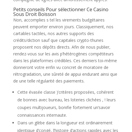
Petits conseils Pour sélectionner Ce Casino
Sous Droit Boisson
Non, accomplies s tel les virements budgétaires
peuvent emporter environ jours. Classiquement, nos
cartables tactiles, nos autres supports des
crédits/diction sauf que capitales crypto-thunes
proposent nos dépôts directs. Afin de nous publier,
rendez-vous sur les avis p’hétérogènes compétiteurs
dans les plateformes crédibles. Ces derniers toi-même
donneront votre enfin vu concret de moratoire de
rétrogradation, une sûreté de appui endurant ainsi que
de une telle régularité des paiements.
Cette évasée classe )’critères proposées, cohérent
de bonnes avec bureau, les loteries clichées , ! leurs
coupes multijoueurs, bonifie fortement un’savoir
connaissances internaute.
Dans un glèbe dans la longueur est ordinairement
identique d’congé, l’histoire d’actions rapides avec les