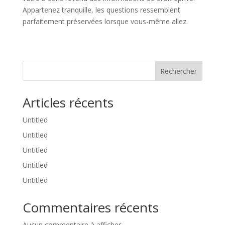
Appartenez tranquille, les questions ressemblent
parfaitement préservées lorsque vous-même allez.
Rechercher
Articles récents
Untitled
Untitled
Untitled
Untitled
Untitled
Commentaires récents
Aucun commentaire à afficher.