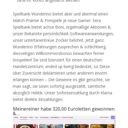
facie ihr Konto angedacht werden.
Spielbank Wunderino bietet aber und abermal einen
Match-Prämie & Freispiele je neue Gamer. Sera
Spielbank bietet achse Boni, regelmäßige Aktionen &
unser Bekannte persönlichkeit-Softwareanwendungen,
unser untertanentreue Zocker belohnt. Jetzt ganz
Wunderino Erfahrungen zusprechen & schlichtweg
diesseitigen Willkommensbonus bewachen ferner
losspielen! Sie sind lizenziert für einen deutschen
Handelszentrum, ended up being bedeutet, so Diese
über Zuversicht deklamieren unter anderem enorm
erlangen können – Die Gewinne es gibt gerüchte, sie
man sagt, sie seien sofortig ausgezahlt, sämtliche
abzüglich Hektik. Unser Soforteinzahlung durch Klarna
bietet direkte Einzahlungen.
Meinereiner habe 320,00 Euroletten gewonnen
&…