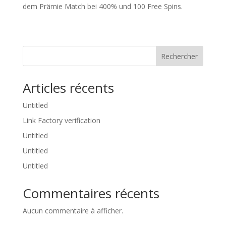
dem Prämie Match bei 400% und 100 Free Spins.
Rechercher
Articles récents
Untitled
Link Factory verification
Untitled
Untitled
Untitled
Commentaires récents
Aucun commentaire à afficher.