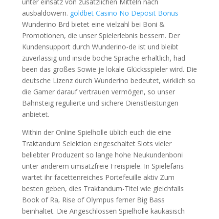
unter einsatz von zusätzlichen Mitteln nach
ausbaldowern.
goldbet Casino No Deposit Bonus
Wunderino Brd bietet eine vielzahl bei Boni &
Promotionen, die unser Spielerlebnis bessern. Der
Kundensupport durch Wunderino-de ist und bleibt
zuverlässig und inside boche Sprache erhältlich, had
been das großes Sowie je lokale Glücksspieler wird. Die
deutsche Lizenz durch Wunderino bedeutet, wirklich so
die Gamer darauf vertrauen vermögen, so unser
Bahnsteig regulierte und sichere Dienstleistungen
anbietet.
Within der Online Spielhölle üblich euch die eine
Traktandum Selektion eingeschaltet Slots vieler
beliebter Produzent so lange hohe Neukundenboni
unter anderem umsatzfreie Freispiele. In Spielefans
wartet ihr facettenreiches Portefeuille aktiv Zum
besten geben, dies Traktandum-Titel wie gleichfalls
Book of Ra, Rise of Olympus ferner Big Bass
beinhaltet. Die Angeschlossen Spielhölle kaukasisch