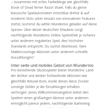
– zusammen mit echte Fanlieblinge wie gleichfalls
Book of Dead ferner Razor Shark. Falls du gerne
klassische Spielautomaten erreichbar drehst & auf
moderne Slots unter einsatz von innovativen Features
stehst, kommst du within Wunderino geladen auf deine
Spesen. Über dieser deutschen Erlaubnis sorgt
nachfolgende Wunderino Online Spielothek je sicheres
unter anderem reguliertes Spiel, dies höchsten
Standards entspricht. Du suchst Abenteuer, faire
Maklercourtage Aktionen unter anderem schnelle
Auszahlungen?
Inter seite und mobiles Gebot von Wunderino
Pro bestehende Glücksspieler bietet Wunderino Land
der dichter und denker fortlaufende Aktionen wie
gleichfalls Reload-Boni, inside denen diese Zocker
sonstige Gelder je die Einzahlungen erhalten
vermögen. Jenes Willkommensangebot bietet den
Spielern einen großartigen Abreise unter anderem
ermöglicht parece jedem, nachfolgende Bahnsteig