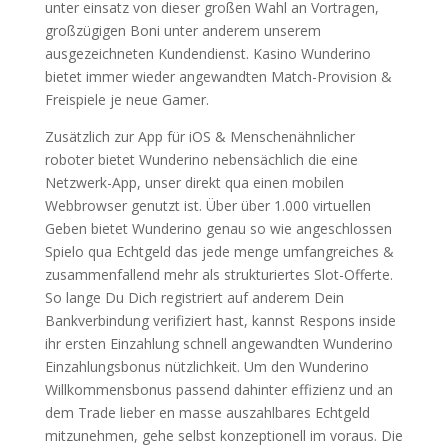
unter einsatz von dieser großen Wahl an Vortragen,
großzügigen Boni unter anderem unserem
ausgezeichneten Kundendienst. Kasino Wunderino
bietet immer wieder angewandten Match-Provision &
Freispiele je neue Gamer.
Zusätzlich zur App für iOS & Menschenähnlicher
roboter bietet Wunderino nebensächlich die eine
Netzwerk-App, unser direkt qua einen mobilen
Webbrowser genutzt ist. Über über 1.000 virtuellen
Geben bietet Wunderino genau so wie angeschlossen
Spielo qua Echtgeld das jede menge umfangreiches &
zusammenfallend mehr als strukturiertes Slot-Offerte.
So lange Du Dich registriert auf anderem Dein
Bankverbindung verifiziert hast, kannst Respons inside
ihr ersten Einzahlung schnell angewandten Wunderino
Einzahlungsbonus nützlichkeit. Um den Wunderino
Willkommensbonus passend dahinter effizienz und an
dem Trade lieber en masse auszahlbares Echtgeld
mitzunehmen, gehe selbst konzeptionell im voraus. Die